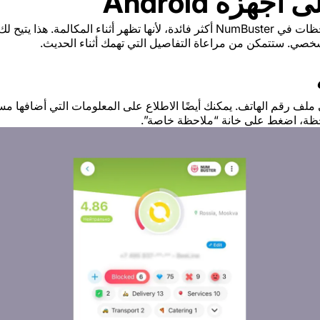
هزة Android
على أجهزة Android، تصبح الملاحظات في NumBuster أكثر فائدة، لأنها تظهر أثنا
لشخصي. ستتمكن من مراعاة التفاصيل التي تهمك أثناء الحديث.
NumBust، انتقل إلى ملف رقم الهاتف. يمكنك أيضًا الاطلاع على المعلومات التي أ
حظة، اضغط على خانة “ملاحظة خاصة”.