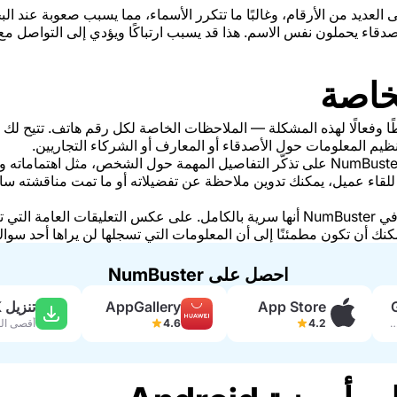
 العديد من الأرقام، وغالبًا ما تتكرر الأسماء، مما يسبب صعوبة عند 
صدقاء يحملون نفس الاسم. هذا قد يسبب ارتباكًا ويؤدي إلى التواصل م
خاصة
NumBuster حلاً بسيطًا وفعالًا لهذه المشكلة — الملاحظات الخاصة لكل رقم هاتف. تتي
م المعلومات حول الأصدقاء أو المعارف أو الشركاء التجاريين.
تساعدك الملاحظات الخاصة في NumBuster على تذكّر التفاصيل المهمة حول الشخص، مثل
للقاء عميل، يمكنك تدوين ملاحظة عن تفضيلاته أو ما تمت مناقشته س
من أبرز مزايا الملاحظات الخاصة في NumBuster أنها سرية بالكامل. على عكس التعل
ك أن تكون مطمئنًا إلى أن المعلومات التي تسجلها لن يراها أحد سواك
احصل على NumBuster
App Store
AppGallery
تنزيل APK
 ألف مراجعة
4.2
4.6
أقصى ال