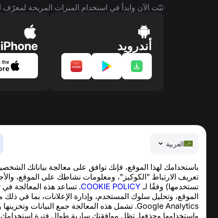
ثبّت الآن وابدأ في استخدام الميزات المريحة لمعرّف ا
أندرويد
iPhone
 the
ore
العربية
باستخدامك لهذا الموقع، فإنك توافق على معالجة بياناتك الشخصي
تعريف الارتباط "الكوكيز"، ومعلومات نشاطك على الموقع، والأج
تستخدمها) وفقًا لـ
COOKIE POLICY
. تساعد هذه المعالجة في 
العربية
الموقع، وتحليل سلوك المستخدم، وإدارة الإعلانات، بما في ذلك 
ter © 2013—2026 ·
support@numbuster.com
Google Analytics. تشمل هذه المعالجة جمع البيانات وتخزينها
تطبيق سهل الاستخدام يحميك من الاحتيال الهاتفي، ال
واستخدامها وحذفها. تظل موافقتك سارية طوال فترة استخدامك ل