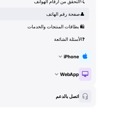
🔍
التحقق من أرقام الهواتف
👤
صفحة رقم الهاتف
🛍
️ بطاقات المنتجات والخدمات
❓
الأسئلة الشائعة
iPhone
🔑
التثبيت والتفعيل
WebApp
💰
الميزات المدفوعة
🔑
التثبيت والتفعيل
اتصل بالدعم
🍀
الميزات المجانية
💰
الميزات المدفوعة
📞
المكالمات وهوية المتصل (Caller ID)
🍀
الميزات المجانية
💬
SMS (الرسائل النصية)
🔍
التحقق من أرقام الهواتف