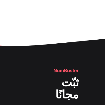
NumBuster
ثبّت
مجانًا