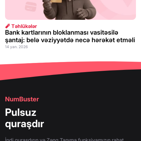
🧨 Təhlükələr
Bank kartlarının bloklanması vasitəsilə
şantaj: belə vəziyyətdə necə hərəkət etməli
14 yan. 2026
NumBuster
Pulsuz
quraşdır
İndi quraşdırın və Zəng Tanıma funksiyamızın rahat