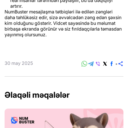
real insanlar tərəfindən paylaşılır, bu da dəqiqliyi
artırır.
NumBuster mesajlaşma tətbiqləri ilə edilən zəngləri
daha təhlükəsiz edir, sizə əvvəlcədən zəng edən şəxsin
kim olduğunu göstərir. Vidcet sayəsində bu məlumat
birbaşa ekranda görünür və siz fırıldaqçılarla təmasdan
yayınmış olursunuz.
30 may 2025
P
Əlaqəli məqalələr