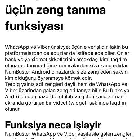
üçün zəng tanıma
funksiyası
WhatsApp və Viber ünsiyyət üçün əlverişlidir, lakin bu
platformalardan dələduzlar da istifadə edə bilər. Onlar
bank və ya xidmət şirkətlərinin əməkdaşı kimi təqdim
olunaraq tanımadığınız nömrələrdən sizə zəng edirlər.
NumBuster Android cihazlarda sizə zəng edən şəxsin
kim olduğunu öyrənməyə kömək edir.
Tətbiq yalnız adi zəngləri deyil, həm də WhatsApp və
Viber üzərindən gələn zəngləri tanıya bilir. Bu funksiya
Android üçün nəzərdə tutulub və gələn zəng zamanı
ekranda görünən bir vidcet (widget) şəklində təqdim
olunur.
Funksiya necə işləyir
NumBuster WhatsApp və Viber vasitəsilə gələn zəngləri