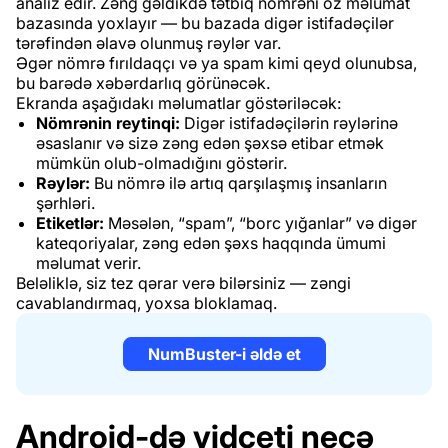
analiz edir. Zəng gəldikdə tətbiq nömrəni öz məlumat
bazasında yoxlayır — bu bazada digər istifadəçilər
tərəfindən əlavə olunmuş rəylər var.
Əgər nömrə fırıldaqçı və ya spam kimi qeyd olunubsa,
bu barədə xəbərdarlıq görünəcək.
Ekranda aşağıdakı məlumatlar göstəriləcək:
Nömrənin reytinqi:
Digər istifadəçilərin rəylərinə
əsaslanır və sizə zəng edən şəxsə etibar etmək
mümkün olub-olmadığını göstərir.
Rəylər:
Bu nömrə ilə artıq qarşılaşmış insanların
şərhləri.
Etiketlər:
Məsələn, “spam”, “borc yığanlar” və digər
kateqoriyalar, zəng edən şəxs haqqında ümumi
məlumat verir.
Beləliklə, siz tez qərar verə bilərsiniz — zəngi
cavablandırmaq, yoxsa bloklamaq.
NumBuster-i əldə et
Android-də vidceti necə