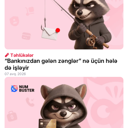
🧨 Təhlükələr
“Bankınızdan gələn zənglər” nə üçün hələ
də işləyir
07 avq. 2026