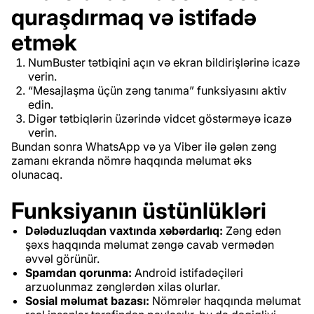
quraşdırmaq və istifadə
etmək
NumBuster tətbiqini açın və ekran bildirişlərinə icazə
verin.
“Mesajlaşma üçün zəng tanıma” funksiyasını aktiv
edin.
Digər tətbiqlərin üzərində vidcet göstərməyə icazə
verin.
Bundan sonra WhatsApp və ya Viber ilə gələn zəng
zamanı ekranda nömrə haqqında məlumat əks
olunacaq.
Funksiyanın üstünlükləri
Dələduzluqdan vaxtında xəbərdarlıq:
Zəng edən
şəxs haqqında məlumat zəngə cavab vermədən
əvvəl görünür.
Spamdan qorunma:
Android istifadəçiləri
arzuolunmaz zənglərdən xilas olurlar.
Sosial məlumat bazası:
Nömrələr haqqında məlumat