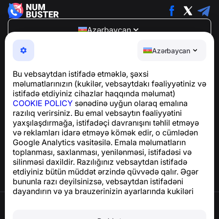
Azərbaycan
NumBuster © 2013—2026 ·
support@numbuster.com
Azərbaycan
Telefon fırıldaqlarından, spam və arzuolunmaz
mesajlardan sizi qoruyan istifadəsi asan bir tətbiq
Bu vebsaytdan istifadə etməklə, şəxsi
GDPR uyğunluğu ilə bağlı suallar üçün:
məlumatlarınızın (kukilər, vebsaytdakı fəaliyyətiniz və
support@numbuster.com
istifadə etdiyiniz cihazlar haqqında məlumat)
COOKIE POLICY
sənədinə uyğun olaraq emalına
razılıq verirsiniz. Bu emal vebsaytın fəaliyyətini
Yardım Mərkəzi
yaxşılaşdırmağa, istifadəçi davranışını təhlil etməyə
Xəbərlər və Məqalələr
və reklamları idarə etməyə kömək edir, o cümlədən
Layihə haqqında
Google Analytics vasitəsilə. Emala məlumatların
Əlaqə
toplanması, saxlanması, yenilənməsi, istifadəsi və
silinməsi daxildir. Razılığınız vebsaytdan istifadə
etdiyiniz bütün müddət ərzində qüvvədə qalır. Əgər
bununla razı deyilsinizsə, vebsaytdan istifadəni
dayandırın və ya brauzerinizin ayarlarında kukiləri
deaktiv edin.
İstifadə Şərtləri
Məxfilik Siyasəti