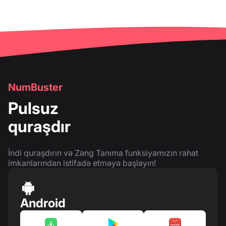
NumBuster
Pulsuz
quraşdır
İndi quraşdırın və Zəng Tanıma funksiyamızın rahat
imkanlarından istifadə etməyə başlayın!
Android