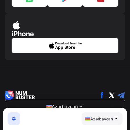
iPhone
Download from the
App Store
Azərbaycan
NumBuster © 2013—2026 ·
support@numbuster.com
Azərbaycan
Telefon fırıldaqlarından, spam və arzuolunmaz
mesajlardan sizi qoruyan istifadəsi asan bir tətbiq