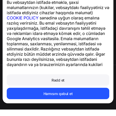
Bu vebsaytdan istifadə etməklə, şəxsi
GDPR uyğunluğu ilə bağlı suallar üçün:
məlumatlarınızın (kukilər, vebsaytdakı fəaliyyətiniz və
support@numbuster.com
istifadə etdiyiniz cihazlar haqqında məlumat)
COOKIE POLICY
sənədinə uyğun olaraq emalına
razılıq verirsiniz. Bu emal vebsaytın fəaliyyətini
Yardım Mərkəzi
yaxşılaşdırmağa, istifadəçi davranışını təhlil etməyə
Xəbərlər və Məqalələr
və reklamları idarə etməyə kömək edir, o cümlədən
Layihə haqqında
Google Analytics vasitəsilə. Emala məlumatların
Əlaqə
toplanması, saxlanması, yenilənməsi, istifadəsi və
silinməsi daxildir. Razılığınız vebsaytdan istifadə
etdiyiniz bütün müddət ərzində qüvvədə qalır. Əgər
bununla razı deyilsinizsə, vebsaytdan istifadəni
dayandırın və ya brauzerinizin ayarlarında kukiləri
deaktiv edin.
İstifadə Şərtləri
Məxfilik Siyasəti
Rədd et
Cookie Siyasəti
Satınalma Siyasəti
Hesabı və şəxsi məlumatları silin
Hamısını qəbul et