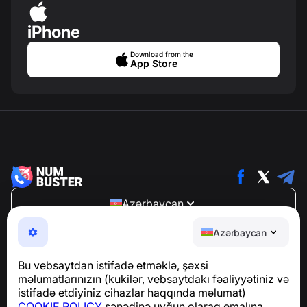
iPhone
Download from the
App Store
Azərbaycan
NumBuster © 2013—2026 ·
support@numbuster.com
Azərbaycan
Telefon fırıldaqlarından, spam və arzuolunmaz
mesajlardan sizi qoruyan istifadəsi asan bir tətbiq
Bu vebsaytdan istifadə etməklə, şəxsi
GDPR uyğunluğu ilə bağlı suallar üçün:
məlumatlarınızın (kukilər, vebsaytdakı fəaliyyətiniz və
support@numbuster.com
istifadə etdiyiniz cihazlar haqqında məlumat)
COOKIE POLICY
sənədinə uyğun olaraq emalına