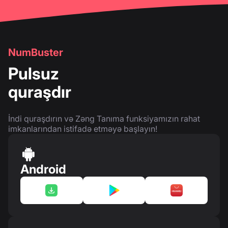
NumBuster
Pulsuz
quraşdır
İndi quraşdırın və Zəng Tanıma funksiyamızın rahat
imkanlarından istifadə etməyə başlayın!
Android