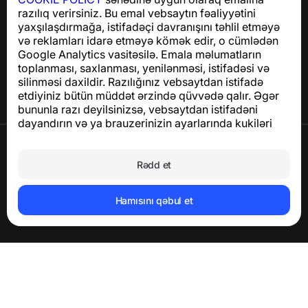
razılıq verirsiniz. Bu emal vebsaytın fəaliyyətini
Yardım Mərkəzi
yaxşılaşdırmağa, istifadəçi davranışını təhlil etməyə
Xəbərlər və Məqalələr
və reklamları idarə etməyə kömək edir, o cümlədən
Layihə haqqında
Google Analytics vasitəsilə. Emala məlumatların
Əlaqə
toplanması, saxlanması, yenilənməsi, istifadəsi və
silinməsi daxildir. Razılığınız vebsaytdan istifadə
etdiyiniz bütün müddət ərzində qüvvədə qalır. Əgər
bununla razı deyilsinizsə, vebsaytdan istifadəni
dayandırın və ya brauzerinizin ayarlarında kukiləri
deaktiv edin.
İstifadə Şərtləri
Məxfilik Siyasəti
Rədd et
Cookie Siyasəti
Satınalma Siyasəti
Hesabı və şəxsi məlumatları silin
Hamısını qəbul et