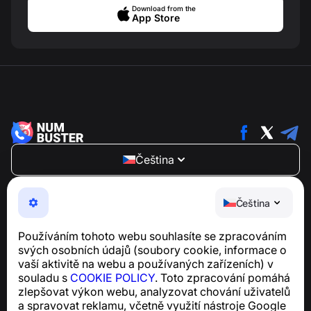
Download from the
App Store
Čeština
NumBuster © 2013—2026 ·
support@numbuster.com
Snadno použitelná aplikace, která vás chrání před
Čeština
telefonními podvody, spamem a nevyžádanými
zprávami
Používáním tohoto webu souhlasíte se zpracováním
Pro dotazy týkající se souladu s GDPR:
svých osobních údajů (soubory cookie, informace o
support@numbuster.com
vaší aktivitě na webu a používaných zařízeních) v
souladu s
COOKIE POLICY
. Toto zpracování pomáhá
zlepšovat výkon webu, analyzovat chování uživatelů
Centrum nápovědy
a spravovat reklamu, včetně využití nástroje Google