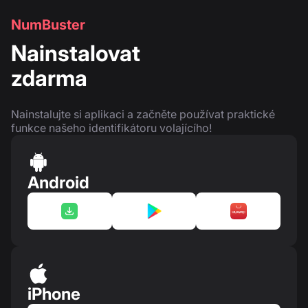
NumBuster
Nainstalovat
zdarma
Nainstalujte si aplikaci a začněte používat praktické
funkce našeho identifikátoru volajícího!
Android
iPhone