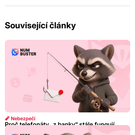
Související články
🧨 Nebezpečí
Proč telefonáty „z banky“ stále fungují
2026 srp. 07