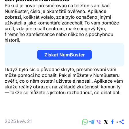
Pokud je hovor přesměrován na telefon s aplikací
NumBuster, číslo je okamžitě ověřeno. Aplikace
zobrazí, kolikrát volalo, zda bylo označeno jinými
uživateli a jaké komentáře zanechali. To vám pomůže
určit, zda jde o call centrum, marketingový tým,
firemního zaměstnance nebo někoho s pochybnou
historií.
Získat NumBuster
I když bylo číslo původně skryté, přesměrování vám
může pomoci ho odhalit. Pak si můžete v NumBusteru
ověřit, co o něm ostatní uživatelé napsali. Aplikace vám
ukáže reálný obrázek na základě zkušeností komunity
— takže se můžete s jistotou rozhodnout, co dělat dál.
2025 kvě. 21
Sd