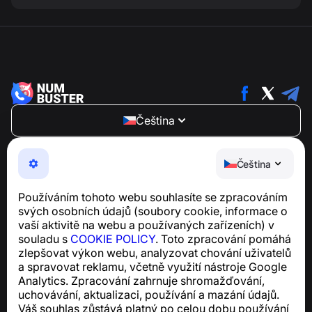
Čeština
NumBuster © 2013—2026 ·
support@numbuster.com
Snadno použitelná aplikace, která vás chrání před
Čeština
telefonními podvody, spamem a nevyžádanými
zprávami
Používáním tohoto webu souhlasíte se zpracováním
Pro dotazy týkající se souladu s GDPR:
svých osobních údajů (soubory cookie, informace o
support@numbuster.com
vaší aktivitě na webu a používaných zařízeních) v
souladu s
COOKIE POLICY
. Toto zpracování pomáhá
zlepšovat výkon webu, analyzovat chování uživatelů
Centrum nápovědy
a spravovat reklamu, včetně využití nástroje Google
Zprávy a články
Analytics. Zpracování zahrnuje shromažďování,
O projektu
uchovávání, aktualizaci, používání a mazání údajů.
Kontakty
Váš souhlas zůstává platný po celou dobu používání