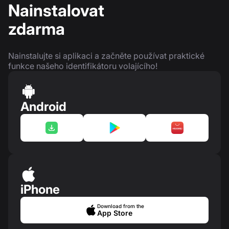
Nainstalovat
zdarma
Nainstalujte si aplikaci a začněte používat praktické
funkce našeho identifikátoru volajícího!
Android
iPhone
Download from the
App Store