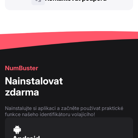
NumBuster
Nainstalovat
zdarma
Nainstalujte si aplikaci a začněte používat praktické
funkce našeho identifikátoru volajícího!