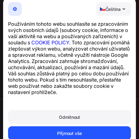
NumBuster © 2013—2026 ·
support@numbuster.com
Snadno použitelná aplikace, která vás chrání před
Čeština
telefonními podvody, spamem a nevyžádanými
zprávami
Používáním tohoto webu souhlasíte se zpracováním
Pro dotazy týkající se souladu s GDPR:
svých osobních údajů (soubory cookie, informace o
support@numbuster.com
vaší aktivitě na webu a používaných zařízeních) v
souladu s
COOKIE POLICY
. Toto zpracování pomáhá
zlepšovat výkon webu, analyzovat chování uživatelů
Centrum nápovědy
a spravovat reklamu, včetně využití nástroje Google
Zprávy a články
Analytics. Zpracování zahrnuje shromažďování,
O projektu
uchovávání, aktualizaci, používání a mazání údajů.
Kontakty
Váš souhlas zůstává platný po celou dobu používání
tohoto webu. Pokud s tím nesouhlasíte, přestaňte
web používat nebo zakažte soubory cookie v
nastavení prohlížeče.
Podmínky použití
Zásady ochrany osobních údajů
Odmítnout
Zásady používání souborů cookie
Zásady nákupu
Smazání účtu a osobních údajů
Přijmout vše