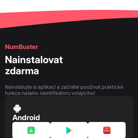
NumBuster
Nainstalovat
zdarma
Nainstalujte si aplikaci a začněte používat praktické
funkce našeho identifikátoru volajícího!
Android