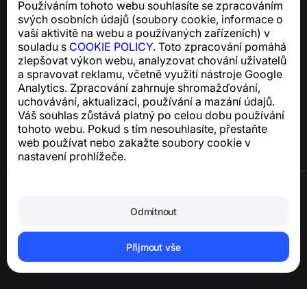
Používáním tohoto webu souhlasíte se zpracováním
Pro dotazy týkající se souladu s GDPR:
svých osobních údajů (soubory cookie, informace o
support@numbuster.com
vaší aktivitě na webu a používaných zařízeních) v
souladu s
COOKIE POLICY
. Toto zpracování pomáhá
zlepšovat výkon webu, analyzovat chování uživatelů
Centrum nápovědy
a spravovat reklamu, včetně využití nástroje Google
Zprávy a články
Analytics. Zpracování zahrnuje shromažďování,
O projektu
uchovávání, aktualizaci, používání a mazání údajů.
Kontakty
Váš souhlas zůstává platný po celou dobu používání
tohoto webu. Pokud s tím nesouhlasíte, přestaňte
web používat nebo zakažte soubory cookie v
nastavení prohlížeče.
Podmínky použití
Zásady ochrany osobních údajů
Odmítnout
Zásady používání souborů cookie
Zásady nákupu
Smazání účtu a osobních údajů
Přijmout vše