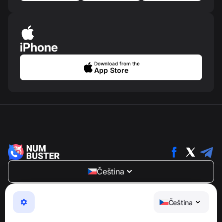
iPhone
Download from the
App Store
Čeština
NumBuster © 2013—2026 ·
support@numbuster.com
Snadno použitelná aplikace, která vás chrání před
Čeština
telefonními podvody, spamem a nevyžádanými
zprávami