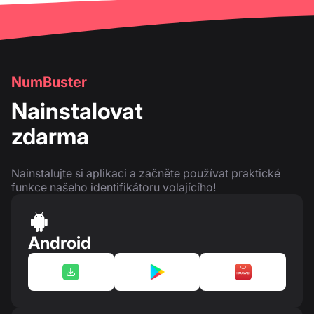
NumBuster
Nainstalovat
zdarma
Nainstalujte si aplikaci a začněte používat praktické
funkce našeho identifikátoru volajícího!
Android