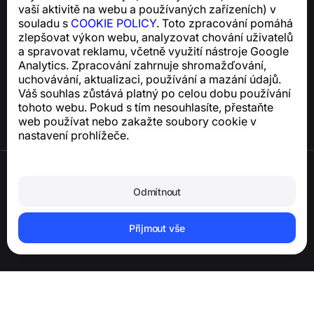
vaší aktivitě na webu a používaných zařízeních) v
souladu s
COOKIE POLICY
. Toto zpracování pomáhá
zlepšovat výkon webu, analyzovat chování uživatelů
Centrum nápovědy
a spravovat reklamu, včetně využití nástroje Google
Zprávy a články
Analytics. Zpracování zahrnuje shromažďování,
O projektu
uchovávání, aktualizaci, používání a mazání údajů.
Kontakty
Váš souhlas zůstává platný po celou dobu používání
tohoto webu. Pokud s tím nesouhlasíte, přestaňte
web používat nebo zakažte soubory cookie v
nastavení prohlížeče.
Podmínky použití
Zásady ochrany osobních údajů
Odmítnout
Zásady používání souborů cookie
Zásady nákupu
Smazání účtu a osobních údajů
Přijmout vše