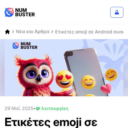
Νέα και Άρθρα
Ετικέτες emoji σε Android συσκ
29 Μαΐ. 2025
🧩 λειτουργίες
Ετικέτες emoji σε