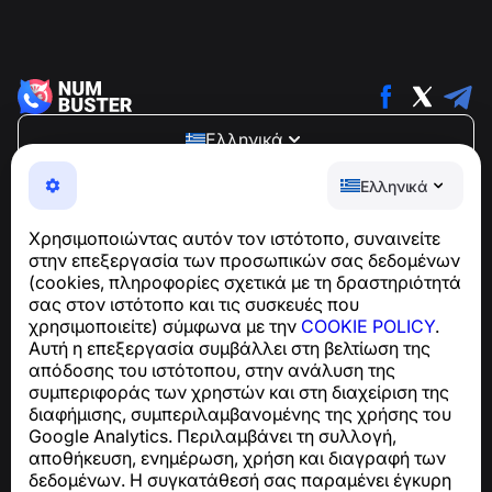
Ελληνικά
NumBuster © 2013—2026 ·
support@numbuster.com
Ελληνικά
Μια εύχρηστη εφαρμογή που σας προστατεύει από
τηλεφωνικές απάτες, ανεπιθύμητα μηνύματα και spam
Χρησιμοποιώντας αυτόν τον ιστότοπο, συναινείτε
Για ερωτήσεις σχετικά με τη συμμόρφωση με το GDPR:
στην επεξεργασία των προσωπικών σας δεδομένων
support@numbuster.com
(cookies, πληροφορίες σχετικά με τη δραστηριότητά
σας στον ιστότοπο και τις συσκευές που
χρησιμοποιείτε) σύμφωνα με την
COOKIE POLICY
.
Κέντρο βοήθειας
Αυτή η επεξεργασία συμβάλλει στη βελτίωση της
Ειδήσεις και Άρθρα
απόδοσης του ιστότοπου, στην ανάλυση της
Σχετικά με το έργο
συμπεριφοράς των χρηστών και στη διαχείριση της
Επαφές
διαφήμισης, συμπεριλαμβανομένης της χρήσης του
Google Analytics. Περιλαμβάνει τη συλλογή,
αποθήκευση, ενημέρωση, χρήση και διαγραφή των
δεδομένων. Η συγκατάθεσή σας παραμένει έγκυρη