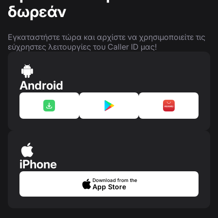
δωρεάν
Εγκαταστήστε τώρα και αρχίστε να χρησιμοποιείτε τις
εύχρηστες λειτουργίες του Caller ID μας!
Android
iPhone
Download from the
App Store