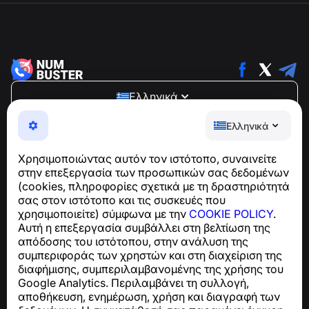
Ελληνικά
NumBuster © 2013—2026 ·
support@numbuster.com
Ελληνικά
Μια εύχρηστη εφαρμογή που σας προστατεύει από
τηλεφωνικές απάτες, ανεπιθύμητα μηνύματα και spam
Χρησιμοποιώντας αυτόν τον ιστότοπο, συναινείτε
Για ερωτήσεις σχετικά με τη συμμόρφωση με το GDPR:
στην επεξεργασία των προσωπικών σας δεδομένων
support@numbuster.com
(cookies, πληροφορίες σχετικά με τη δραστηριότητά
σας στον ιστότοπο και τις συσκευές που
χρησιμοποιείτε) σύμφωνα με την
COOKIE POLICY
.
Κέντρο βοήθειας
Αυτή η επεξεργασία συμβάλλει στη βελτίωση της
Ειδήσεις και Άρθρα
απόδοσης του ιστότοπου, στην ανάλυση της
Σχετικά με το έργο
συμπεριφοράς των χρηστών και στη διαχείριση της
Επαφές
διαφήμισης, συμπεριλαμβανομένης της χρήσης του
Google Analytics. Περιλαμβάνει τη συλλογή,
αποθήκευση, ενημέρωση, χρήση και διαγραφή των