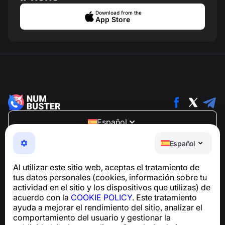
Download from the
App Store
Español
NumBuster © 2013—2026 ·
support@numbuster.com
Español
Una aplicación fácil de usar que te protege de estafas
telefónicas, spam y mensajes no deseados
Al utilizar este sitio web, aceptas el tratamiento de
Para consultas sobre el cumplimiento del RGPD:
tus datos personales (cookies, información sobre tu
support@numbuster.com
actividad en el sitio y los dispositivos que utilizas) de
acuerdo con la
COOKIE POLICY
. Este tratamiento
ayuda a mejorar el rendimiento del sitio, analizar el
Centro de ayuda
comportamiento del usuario y gestionar la
Noticias y artículos