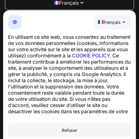
Français
NumBuster © 2013—2026 ·
support@numbuster.com
Une application facile à utiliser qui vous protège contre
Français
les arnaques téléphoniques, le spam et les messages
indésirables
En utilisant ce site web, vous consentez au traitement
Pour toute question concernant la conformité au RGPD :
de vos données personnelles (cookies, informations
support@numbuster.com
sur votre activité sur le site et les appareils que vous
utilisez) conformément à la
COOKIE POLICY
. Ce
traitement contribue à améliorer les performances du
Centre d’aide
site, à analyser le comportement des utilisateurs et à
Actualités et articles
gérer la publicité, y compris via Google Analytics. Il
À propos du projet
inclut la collecte, le stockage, la mise à jour,
Contacts
l'utilisation et la suppression des données. Votre
consentement reste valable pendant toute la durée
de votre utilisation du site. Si vous n’êtes pas
d’accord, veuillez cesser d’utiliser le site ou
désactiver les cookies dans les paramètres de votre
navigateur.
Conditions d’utilisation
Politique de confidentialité
Refuser
Politique relative aux cookies
Politique d’achat