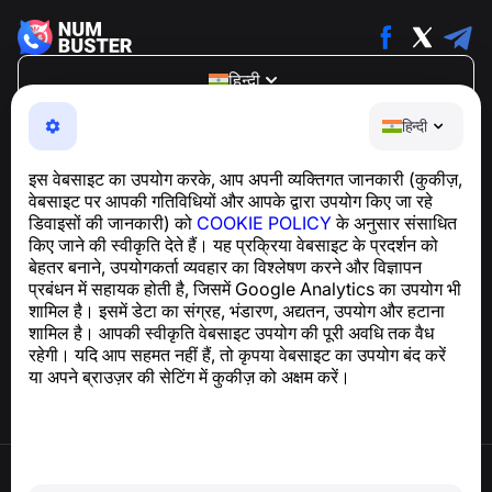
हिन्दी
NumBuster © 2013—2026 ·
support@numbuster.com
हिन्दी
एक उपयोग में आसान ऐप जो आपको फोन घोटालों, स्पैम और अवांछित संदेशों
से सुरक्षित रखता है
इस वेबसाइट का उपयोग करके, आप अपनी व्यक्तिगत जानकारी (कुकीज़,
GDPR अनुपालन से संबंधित पूछताछ के लिए:
वेबसाइट पर आपकी गतिविधियों और आपके द्वारा उपयोग किए जा रहे
support@numbuster.com
डिवाइसों की जानकारी) को
COOKIE POLICY
के अनुसार संसाधित
किए जाने की स्वीकृति देते हैं। यह प्रक्रिया वेबसाइट के प्रदर्शन को
बेहतर बनाने, उपयोगकर्ता व्यवहार का विश्लेषण करने और विज्ञापन
सहायता केंद्र
प्रबंधन में सहायक होती है, जिसमें Google Analytics का उपयोग भी
समाचार और लेख
शामिल है। इसमें डेटा का संग्रह, भंडारण, अद्यतन, उपयोग और हटाना
परियोजना के बारे में
शामिल है। आपकी स्वीकृति वेबसाइट उपयोग की पूरी अवधि तक वैध
संपर्क
रहेगी। यदि आप सहमत नहीं हैं, तो कृपया वेबसाइट का उपयोग बंद करें
या अपने ब्राउज़र की सेटिंग में कुकीज़ को अक्षम करें।
उपयोग की शर्तें
गोपनीयता नीति