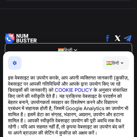
हिन्दी
NumBuster © 2013—2026 ·
support@numbuster.com
हिन्दी
एक उपयोग में आसान ऐप जो आपको फोन घोटालों, स्पैम और अवांछित संदेशों
से सुरक्षित रखता है
इस वेबसाइट का उपयोग करके, आप अपनी व्यक्तिगत जानकारी (कुकीज़,
GDPR अनुपालन से संबंधित पूछताछ के लिए:
वेबसाइट पर आपकी गतिविधियों और आपके द्वारा उपयोग किए जा रहे
support@numbuster.com
डिवाइसों की जानकारी) को
COOKIE POLICY
के अनुसार संसाधित
किए जाने की स्वीकृति देते हैं। यह प्रक्रिया वेबसाइट के प्रदर्शन को
बेहतर बनाने, उपयोगकर्ता व्यवहार का विश्लेषण करने और विज्ञापन
सहायता केंद्र
प्रबंधन में सहायक होती है, जिसमें Google Analytics का उपयोग भी
समाचार और लेख
शामिल है। इसमें डेटा का संग्रह, भंडारण, अद्यतन, उपयोग और हटाना
परियोजना के बारे में
शामिल है। आपकी स्वीकृति वेबसाइट उपयोग की पूरी अवधि तक वैध
संपर्क
रहेगी। यदि आप सहमत नहीं हैं, तो कृपया वेबसाइट का उपयोग बंद करें
या अपने ब्राउज़र की सेटिंग में कुकीज़ को अक्षम करें।