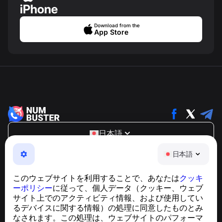
iPhone
Download from the
App Store
日本語
NumBuster © 2013—2026 ·
support@numbuster.com
日本語
電話詐欺、スパム、不審なメッセージからあなたを守る、
使いやすいアプリ
このウェブサイトを利用することで、あなたは
クッキ
GDPR準拠に関するお問い合わせ：
ーポリシー
に従って、個人データ（クッキー、ウェブ
support@numbuster.com
サイト上でのアクティビティ情報、および使用してい
るデバイスに関する情報）の処理に同意したものとみ
なされます。この処理は、ウェブサイトのパフォーマ