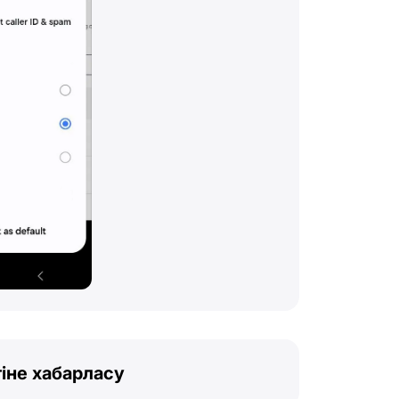
іне хабарласу