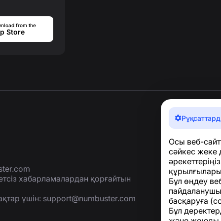
nload from the
p Store
Рұқсаттард
Осы веб-сайт
сәйкес жеке 
әрекеттеріңі
ter.com
құрылғыларың
етсіз хабарламалардан қорғайтын
Бұл өңдеу веб
пайдаланушы
ақтар үшін:
support@numbuster.com
басқаруға (с
Бұл деректер
және жоюды қ