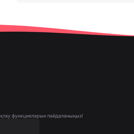
нықтау функцияларын пайдаланыңыз!