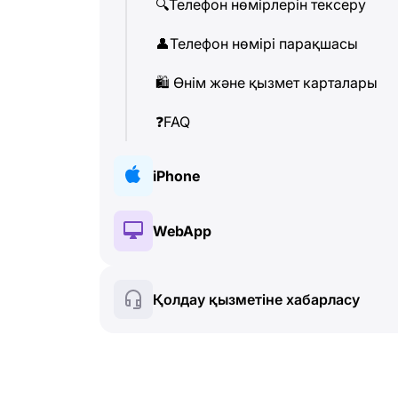
🔍
Телефон нөмірлерін тексеру
👤
Телефон нөмірі парақшасы
🛍
️ Өнім және қызмет карталары
❓
FAQ
iPhone
🔑
Орнату және Авторизация
WebApp
💰
Paid features
🔑
Орнату және Авторизация
Қолдау қызметіне хабарласу
🍀
Тегін функциялар
💰
Paid features
📞
Қоңыраулар және Caller ID
🍀
Тегін функциялар
💬
SMS (Мәтіндік хабарламалар)
🔍
Телефон нөмірлерін тексеру