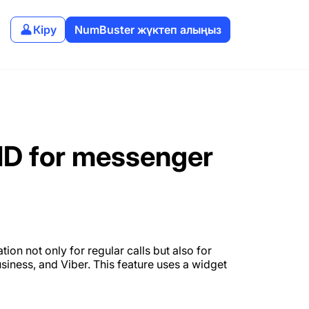
Кіру
NumBuster жүктеп алыңыз
 ID for messenger
n not only for regular calls but also for
ness, and Viber. This feature uses a widget