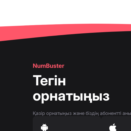
NumBuster
Тегін
орнатыңыз
Қазір орнатыңыз және біздің абонентті а