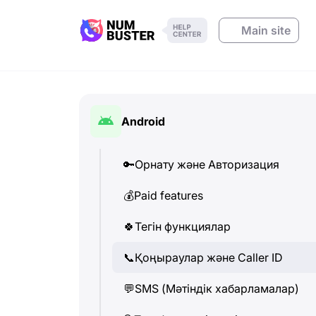
Main site
Android
🔑
Орнату және Авторизация
💰
Paid features
🍀
Тегін функциялар
📞
Қоңыраулар және Caller ID
💬
SMS (Мәтіндік хабарламалар)