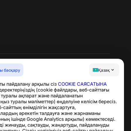
ы басқару
Қазақ
Анықтама орталығы
ты пайдалану арқылы сіз
COOKIE САЯСАТЫНА
Жаңалықтар мен
деректеріңіздің (cookie файлдары, веб-сайттағы
мақалалар
з туралы ақпарат және пайдаланатын
Жоба туралы
ыз туралы мәліметтер) өңделуіне келісім бересіз.
Байланыс
-сайттың өнімділігін жақсартуға,
лардың әрекетін талдауға және жарнаманы
оның ішінде Google Analytics арқылы) көмектеседі.
ді жинауды, сақтауды, жаңартуды, пайдалануды
амтиды. Сіздің келісіміңіз веб-сайтты пайдалану