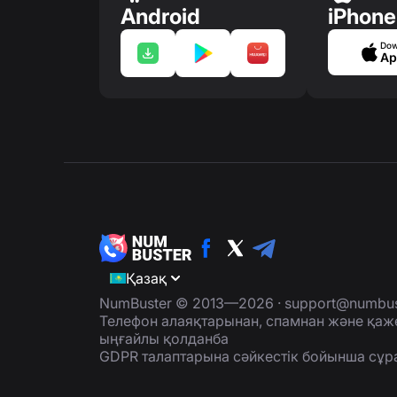
Android
iPhone
Dow
Ap
Қазақ
NumBuster © 2013—2026 ·
support@numbus
Телефон алаяқтарынан, спамнан және қаж
ыңғайлы қолданба
GDPR талаптарына сәйкестік бойынша сұр