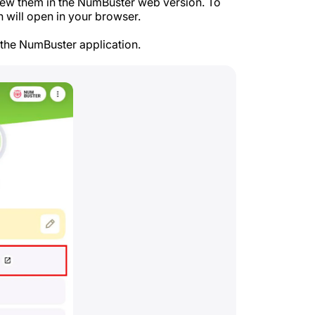
 view them in the NumBuster web version. To
 will open in your browser.
the NumBuster application.