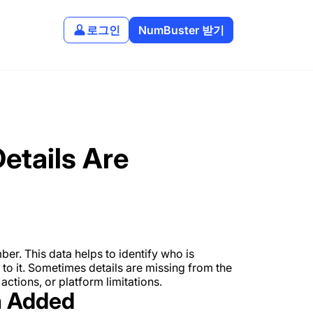
로그인
NumBuster 받기
tails Are
ber. This data helps to identify who is
o it. Sometimes details are missing from the
ctions, or platform limitations.
n Added