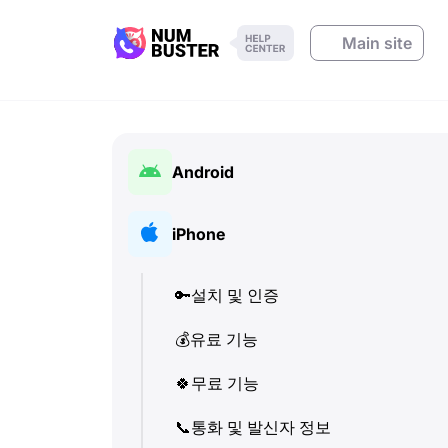
Main site
Android
🔑
설치 및 인증
iPhone
💰
유료 기능
🔑
설치 및 인증
🍀
무료 기능
💰
유료 기능
📞
통화 및 발신자 정보
🍀
무료 기능
💬
SMS (텍스트 메시지)
📞
통화 및 발신자 정보
🔍
전화번호 확인