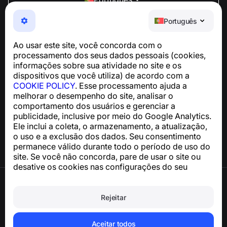
NumBuster © 2013—2026 ·
support@numbuster.com
Português
Um app fácil de usar que protege você contra golpes
telefônicos, spam e mensagens indesejadas
Ao usar este site, você concorda com o
Para dúvidas sobre conformidade com a GDPR:
processamento dos seus dados pessoais (cookies,
support@numbuster.com
informações sobre sua atividade no site e os
dispositivos que você utiliza) de acordo com a
COOKIE POLICY
. Esse processamento ajuda a
Central de Ajuda
melhorar o desempenho do site, analisar o
Notícias e Artigos
comportamento dos usuários e gerenciar a
Sobre o projeto
publicidade, inclusive por meio do Google Analytics.
Contatos
Ele inclui a coleta, o armazenamento, a atualização,
o uso e a exclusão dos dados. Seu consentimento
permanece válido durante todo o período de uso do
site. Se você não concorda, pare de usar o site ou
desative os cookies nas configurações do seu
navegador.
Termos de Uso
Política de Privacidade
Rejeitar
Política de Cookies
Política de Compra
Excluir a conta e os dados pessoais
Aceitar todos