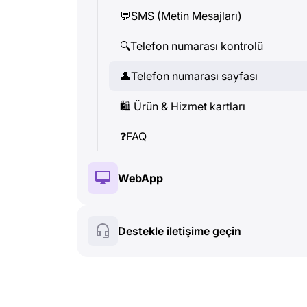
💬
SMS (Metin Mesajları)
👤
Telefon numarası sayfası
🔍
Telefon numarası kontrolü
🛍
️ Ürün & Hizmet kartları
👤
Telefon numarası sayfası
❓
FAQ
🛍
️ Ürün & Hizmet kartları
❓
FAQ
WebApp
🔑
Kurulum & Yetkilendireme
Destekle iletişime geçin
💰
Ücretli özellikler
🍀
Ücretsiz özellikler
🔍
Telefon numarası kontrolü