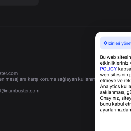
İzinleri yöne
Bu web sitesini
etkinlikleriniz 
POLICY
kapsam
ter.com
web sitesinin 
yen mesajlara karşı koruma sağlayan kullanımı
etmeye ve rek
Analytics kulla
rt@numbuster.com
saklanması, gü
Onayınız, site
bunu kabul etm
ayarlarınızdan