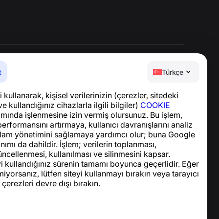
t
Türkçe
Yardım Merkezi
 kullanarak, kişisel verilerinizin (çerezler, sitedeki
Haberler ve Makaleler
ve kullandığınız cihazlarla ilgili bilgiler)
COOKIE
Proje hakkında
ında işlenmesine izin vermiş olursunuz. Bu işlem,
İletişim
performansını artırmaya, kullanıcı davranışlarını analiz
lam yönetimini sağlamaya yardımcı olur; buna Google
nımı da dahildir. İşlem; verilerin toplanması,
ncellenmesi, kullanılması ve silinmesini kapsar.
yi kullandığınız sürenin tamamı boyunca geçerlidir. Eğer
iyorsanız, lütfen siteyi kullanmayı bırakın veya tarayıcı
 çerezleri devre dışı bırakın.