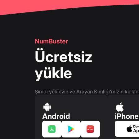
NumBuster
Ücretsiz
yükle
Şimdi yükleyin ve Arayan Kimliği’mizin kullan
Android
iPhone
Dow
Ap