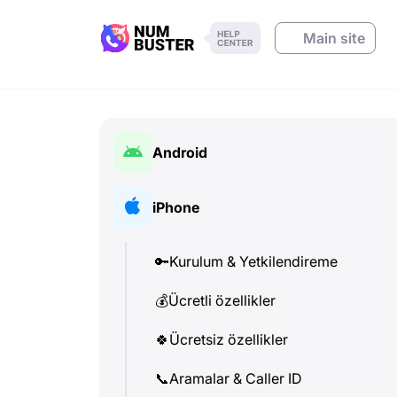
Main site
Android
🔑
Kurulum & Yetkilendireme
iPhone
💰
Ücretli özellikler
🔑
Kurulum & Yetkilendireme
🍀
Ücretsiz özellikler
💰
Ücretli özellikler
📞
Aramalar & Caller ID
🍀
Ücretsiz özellikler
💬
SMS (Metin Mesajları)
📞
Aramalar & Caller ID
🔍
Telefon numarası kontrolü