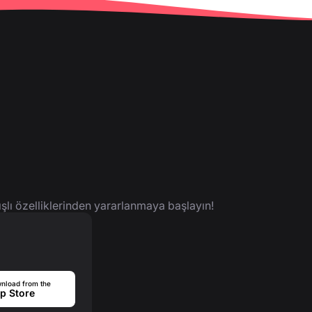
ışlı özelliklerinden yararlanmaya başlayın!
nload from the
p Store