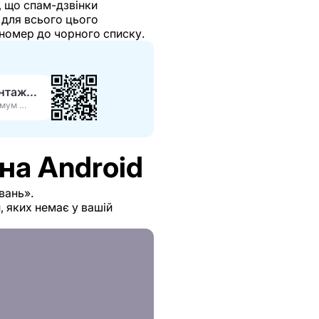
и, що спам-дзвінки
 для всього цього
 номер до чорного списку.
Завантажити APK
Максимум функцій
на Android
вань».
 яких немає у вашій