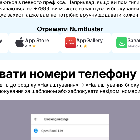
чинаються з певного префікса. Наприклад, якщо ви помітил
очинаються на +7999, ви можете налаштувати блокування
щує захист, адже вам не потрібно вручну додавати кожен
Отримати NumBuster
y
App Store
AppGallery
230 тис. відгуків
4.2
4.6
вати номери телефону 
діть до розділу «Налаштування» → «Налаштування блоку
локування за шаблоном або заблокувати невідомі номери,