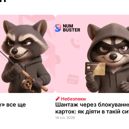
🧨 Небезпеки
у» все ще
Шантаж через блокування
карток: як діяти в такій си
14 січ. 2026