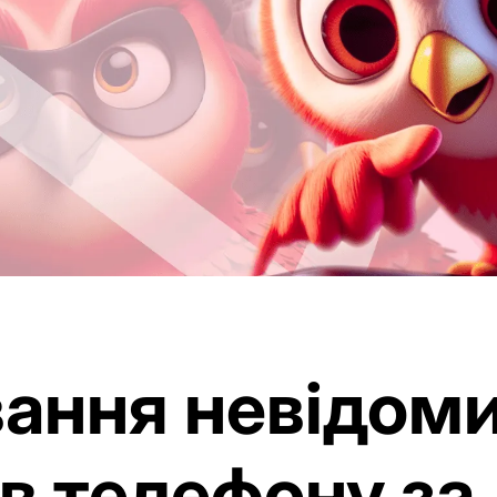
ання невідом
в телефону за