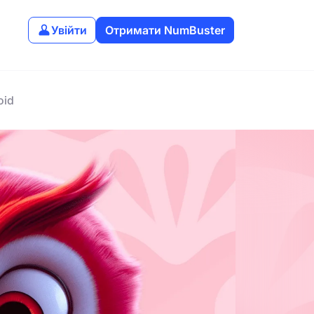
Увійти
Отримати NumBuster
oid