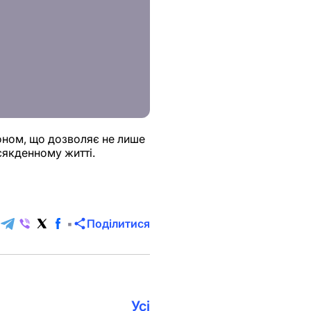
оном, що дозволяє не лише
сякденному житті.
Поділитися
Усі