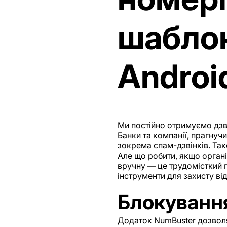
шаблон
Androi
Ми постійно отримуємо дзві
Банки та компанії, прагнуч
зокрема спам-дзвінків. Так
Але що робити, якщо органі
вручну — це трудомісткий п
інструменти для захисту ві
Блокуванн
Додаток NumBuster дозволя