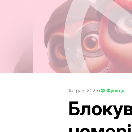
15 трав. 2025
🧩 Функції
Блокув
номері