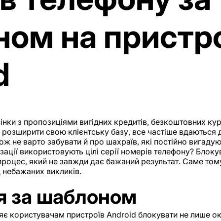
ом на пристр
d
нки з пропозиціями вигідних кредитів, безкоштовних курс
и розширити свою клієнтську базу, все частіше вдаються
ож не варто забувати й про шахраїв, які постійно вигаду
зації використовують цілі серії номерів телефону? Блоку
роцес, який не завжди дає бажаний результат. Саме тому 
д небажаних викликів.
я за шаблоном
є користувачам пристроїв Android блокувати не лише ок