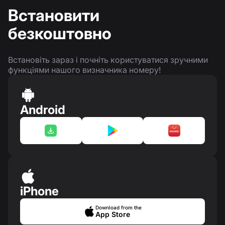
Встановити
безкоштовно
Встановіть зараз і почніть користуватися зручними
функціями нашого визначника номеру!
Android
iPhone
Download from the
App Store