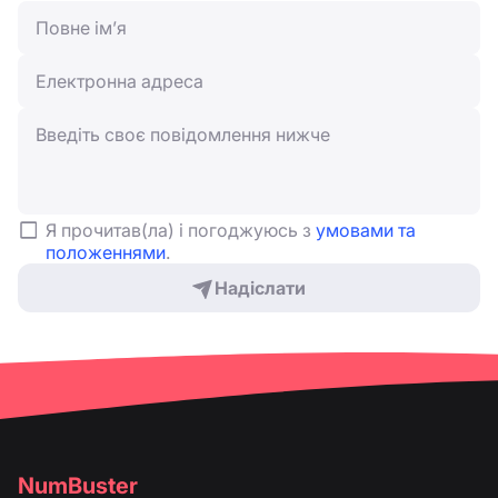
Я прочитав(ла) і погоджуюсь з
умовами та
положеннями
.
Надіслати
NumBuster