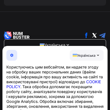
Українська
NumBuster © 2013—2026 ·
support@numbuster.com
Українська
Зручний додаток, що захищає вас від телефонного
шахрайства, спаму та небажаних повідомлень
Користуючись цим вебсайтом, ви надаєте згоду
З питань відповідності GDPR:
на обробку ваших персональних даних (файли
support@numbuster.com
cookie, інформація про вашу активність на сайті та
використовувані пристрої) відповідно до
COOKIE
POLICY
. Така обробка допомагає покращити
Центр допомоги
роботу сайту, аналізувати поведінку користувачів
Новини та статті
і керувати рекламою, зокрема за допомогою
Про проєкт
Google Analytics. Обробка включає збирання,
Контакти
зберігання, оновлення, використання та видалення