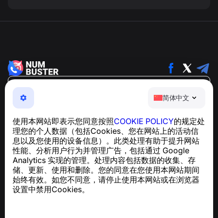
简体中文
简体中文
NumBuster © 2013—2026 ·
support@numbuster.com
一款易于使用的应用程序，保护您免受电话诈骗、垃圾信息
使用本网站即表示您同意按照
COOKIE POLICY
的规定处
和骚扰短信的侵害
理您的个人数据（包括Cookies、您在网站上的活动信
关于 GDPR 合规的咨询：
support@numbuster.com
息以及您使用的设备信息）。此类处理有助于提升网站
性能、分析用户行为并管理广告，包括通过 Google
Analytics 实现的管理。处理内容包括数据的收集、存
帮助中心
储、更新、使用和删除。您的同意在您使用本网站期间
新闻与文章
始终有效。如您不同意，请停止使用本网站或在浏览器
关于项目
设置中禁用Cookies。
联系方式