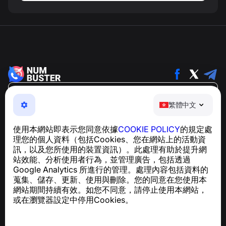
繁體中文
繁體中文
NumBuster © 2013—2026 ·
support@numbuster.com
一款簡單易用的應用程式，保護您免於電話詐騙、垃圾訊息
使用本網站即表示您同意依據
COOKIE POLICY
的規定處
及騷擾內容
理您的個人資料（包括Cookies、您在網站上的活動資
關於 GDPR 合規的諮詢：
support@numbuster.com
訊，以及您所使用的裝置資訊）。此處理有助於提升網
站效能、分析使用者行為，並管理廣告，包括透過
Google Analytics 所進行的管理。處理內容包括資料的
說明中心
蒐集、儲存、更新、使用與刪除。您的同意在您使用本
新聞與文章
網站期間持續有效。如您不同意，請停止使用本網站，
關於專案
或在瀏覽器設定中停用Cookies。
聯絡方式