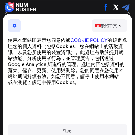
繁體中文
繁體中文
NumBuster © 2013—2026 ·
support@numbuster.com
一款簡單易用的應用程式，保護您免於電話詐騙、垃圾訊息
使用本網站即表示您同意依據
COOKIE POLICY
的規定處
及騷擾內容
理您的個人資料（包括Cookies、您在網站上的活動資
關於 GDPR 合規的諮詢：
support@numbuster.com
訊，以及您所使用的裝置資訊）。此處理有助於提升網
站效能、分析使用者行為，並管理廣告，包括透過
Google Analytics 所進行的管理。處理內容包括資料的
說明中心
蒐集、儲存、更新、使用與刪除。您的同意在您使用本
新聞與文章
網站期間持續有效。如您不同意，請停止使用本網站，
關於專案
或在瀏覽器設定中停用Cookies。
聯絡方式
使用條款
隱私政策
拒絕
Cookie 政策