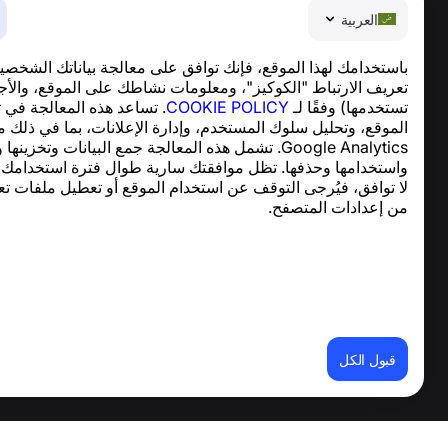
العربية
باستخدامك لهذا الموقع، فإنك توافق على معالجة بياناتك الشخصي
تعريف الارتباط "الكوكيز"، ومعلومات نشاطك على الموقع، والأج
تستخدمها) وفقًا لـ
COOKIE POLICY
. تساعد هذه المعالجة في 
العربية
الموقع، وتحليل سلوك المستخدم، وإدارة الإعلانات، بما في ذلك 
ter © 2013—2026 ·
support@numbuster.com
Google Analytics. تشمل هذه المعالجة جمع البيانات وتخزينها
تطبيق سهل الاستخدام يحميك من الاحتيال الهاتفي، ال
واستخدامها وحذفها. تظل موافقتك سارية طوال فترة استخدامك ل
للاستفسارات المتعلقة بالامتثال للائحة العامة لحماية البيان
لا توافق، فيُرجى التوقف عن استخدام الموقع أو تعطيل ملفات تع
من إعدادات المتصفح.
شروط الاستخدام
سياسة الخصوصية
سياسة ملفات تعر
قبول الكل