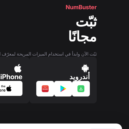
NumBuster
ثبّت
مجانًا
ثبّت الآن وابدأ في استخدام الميزات المريحة لمعرّف ا
أندرويد
iPhone
 the
ore