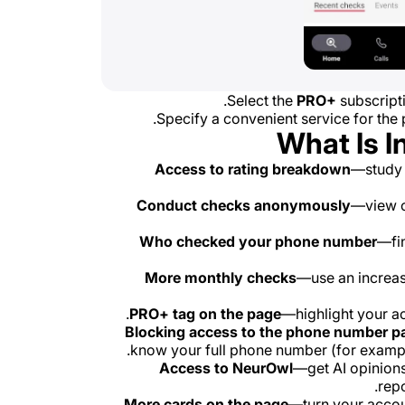
Select the
PRO+
subscripti
Specify a convenient service for the
What Is I
Access to rating breakdown
—study 
Conduct checks anonymously
—view o
Who checked your phone number
—fin
More monthly checks
—use an increas
PRO+ tag on the page
—highlight your acc
Blocking access to the phone number p
know your full phone number (for example
Access to NeurOwl
—get AI opinion
rep
More cards on the page
—turn your accoun