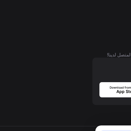
لمتصل لدينا!
Download from
App St