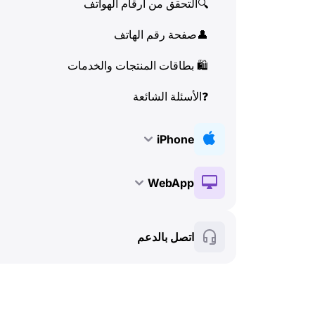
🔍
التحقق من أرقام الهواتف
👤
صفحة رقم الهاتف
🛍
️ بطاقات المنتجات والخدمات
❓
الأسئلة الشائعة
iPhone
🔑
التثبيت والتفعيل
WebApp
💰
الميزات المدفوعة
🔑
التثبيت والتفعيل
اتصل بالدعم
🍀
الميزات المجانية
💰
الميزات المدفوعة
📞
المكالمات وهوية المتصل (Caller ID)
🍀
الميزات المجانية
💬
SMS (الرسائل النصية)
🔍
التحقق من أرقام الهواتف