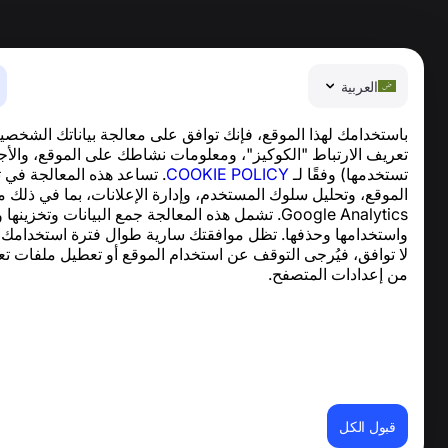
العربية
باستخدامك لهذا الموقع، فإنك توافق على معالجة بياناتك الشخصي
تعريف الارتباط "الكوكيز"، ومعلومات نشاطك على الموقع، والأج
تستخدمها) وفقًا لـ
COOKIE POLICY
. تساعد هذه المعالجة في 
العربية
الموقع، وتحليل سلوك المستخدم، وإدارة الإعلانات، بما في ذلك 
ter © 2013—2026 ·
support@numbuster.com
Google Analytics. تشمل هذه المعالجة جمع البيانات وتخزينها
تطبيق سهل الاستخدام يحميك من الاحتيال الهاتفي، ال
واستخدامها وحذفها. تظل موافقتك سارية طوال فترة استخدامك ل
للاستفسارات المتعلقة بالامتثال للائحة العامة لحماية البيان
لا توافق، فيُرجى التوقف عن استخدام الموقع أو تعطيل ملفات تع
من إعدادات المتصفح.
شروط الاستخدام
سياسة الخصوصية
سياسة ملفات تعر
قبول الكل