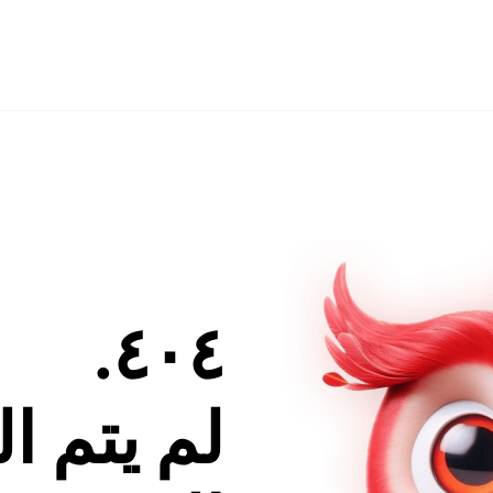
٤٠٤.
لم يتم ا