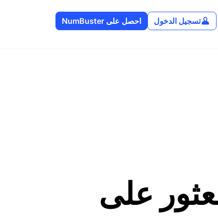
تسجيل الدخول
احصل على NumBuster
لعثور على