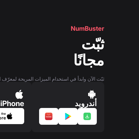
NumBuster
ثبّت
مجانًا
ثبّت الآن وابدأ في استخدام الميزات المريحة لمعرّف ا
أندرويد
iPhone
 the
ore