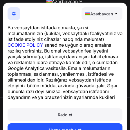
Azərbaycan
NumBuster © 2013—2026 ·
support@numbuster.com
Azərbaycan
Telefon fırıldaqlarından, spam və arzuolunmaz
mesajlardan sizi qoruyan istifadəsi asan bir tətbiq
Bu vebsaytdan istifadə etməklə, şəxsi
GDPR uyğunluğu ilə bağlı suallar üçün:
məlumatlarınızın (kukilər, vebsaytdakı fəaliyyətiniz və
support@numbuster.com
istifadə etdiyiniz cihazlar haqqında məlumat)
COOKIE POLICY
sənədinə uyğun olaraq emalına
razılıq verirsiniz. Bu emal vebsaytın fəaliyyətini
Yardım Mərkəzi
yaxşılaşdırmağa, istifadəçi davranışını təhlil etməyə
Xəbərlər və Məqalələr
və reklamları idarə etməyə kömək edir, o cümlədən
Layihə haqqında
Google Analytics vasitəsilə. Emala məlumatların
Əlaqə
toplanması, saxlanması, yenilənməsi, istifadəsi və
silinməsi daxildir. Razılığınız vebsaytdan istifadə
etdiyiniz bütün müddət ərzində qüvvədə qalır. Əgər
bununla razı deyilsinizsə, vebsaytdan istifadəni
dayandırın və ya brauzerinizin ayarlarında kukiləri
deaktiv edin.
İstifadə Şərtləri
Məxfilik Siyasəti
Rədd et
Cookie Siyasəti
Satınalma Siyasəti
Hesabı və şəxsi məlumatları silin
Hamısını qəbul et