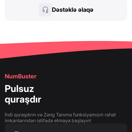
Dəstəklə əlaqə
NumBuster
Pulsuz
quraşdır
İndi quraşdırın və Zəng Tanıma funksiyamızın rahat
imkanlarından istifadə etməyə başlayın!