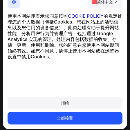
简体中文
NumBuster © 2013—2026 ·
support@numbuster.com
一款易于使用的应用程序，保护您免受电话诈骗、垃圾信息
使用本网站即表示您同意按照
COOKIE POLICY
的规定处
和骚扰短信的侵害
理您的个人数据（包括Cookies、您在网站上的活动信
关于 GDPR 合规的咨询：
support@numbuster.com
息以及您使用的设备信息）。此类处理有助于提升网站
性能、分析用户行为并管理广告，包括通过 Google
Analytics 实现的管理。处理内容包括数据的收集、存
帮助中心
储、更新、使用和删除。您的同意在您使用本网站期间
新闻与文章
始终有效。如您不同意，请停止使用本网站或在浏览器
关于项目
设置中禁用Cookies。
联系方式
使用条款
隐私政策
拒绝
Cookie 政策
购买政策
删除账户和个人数据
全部接受