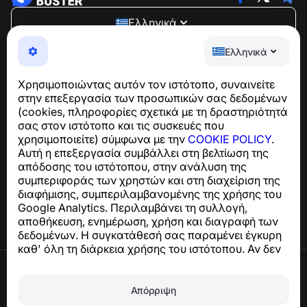
Ελληνικά
NumBuster © 2013—2026 ·
support@numbuster.com
Ελληνικά
Μια εύχρηστη εφαρμογή που σας προστατεύει από
τηλεφωνικές απάτες, ανεπιθύμητα μηνύματα και spam
Χρησιμοποιώντας αυτόν τον ιστότοπο, συναινείτε
Για ερωτήσεις σχετικά με τη συμμόρφωση με το GDPR:
στην επεξεργασία των προσωπικών σας δεδομένων
support@numbuster.com
(cookies, πληροφορίες σχετικά με τη δραστηριότητά
σας στον ιστότοπο και τις συσκευές που
χρησιμοποιείτε) σύμφωνα με την
COOKIE POLICY
.
Κέντρο βοήθειας
Αυτή η επεξεργασία συμβάλλει στη βελτίωση της
Ειδήσεις και Άρθρα
απόδοσης του ιστότοπου, στην ανάλυση της
Σχετικά με το έργο
συμπεριφοράς των χρηστών και στη διαχείριση της
Επαφές
διαφήμισης, συμπεριλαμβανομένης της χρήσης του
Google Analytics. Περιλαμβάνει τη συλλογή,
αποθήκευση, ενημέρωση, χρήση και διαγραφή των
δεδομένων. Η συγκατάθεσή σας παραμένει έγκυρη
καθ' όλη τη διάρκεια χρήσης του ιστότοπου. Αν δεν
συμφωνείτε, σταματήστε να χρησιμοποιείτε τον
Όροι χρήσης
ιστότοπο ή απενεργοποιήστε τα cookies στις
Πολιτική απορρήτου
ρυθμίσεις του προγράμματος περιήγησής σας.
Απόρριψη
Πολιτική cookies
Πολιτική αγορών