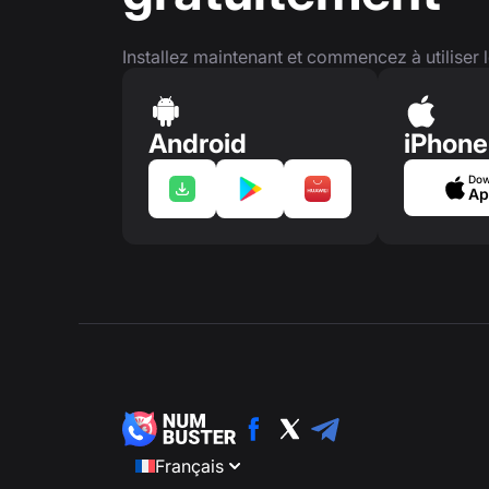
Installez maintenant et commencez à utiliser l
Android
iPhone
Dow
Ap
Français