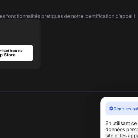
es fonctionnalités pratiques de notre identification d’appel !
nload from the
p Store
Gérer les au
En utilisant c
données person
site et les ap