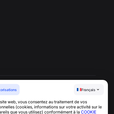
torisations
Français
Centre d’aide
e site web, vous consentez au traitement de vos
Actualités et articles
nelles (cookies, informations sur votre activité sur le
À propos du projet
pareils que vous utilisez) conformément à la
COOKIE
Contacts