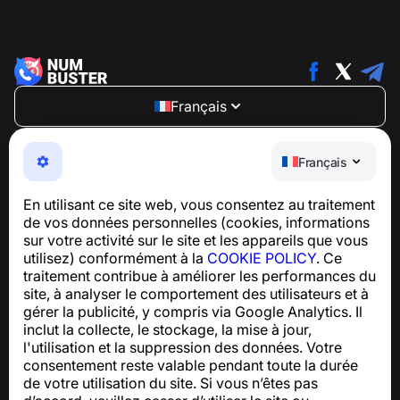
Français
NumBuster © 2013—2026 ·
support@numbuster.com
Une application facile à utiliser qui vous protège contre
Français
les arnaques téléphoniques, le spam et les messages
indésirables
En utilisant ce site web, vous consentez au traitement
Pour toute question concernant la conformité au RGPD :
de vos données personnelles (cookies, informations
support@numbuster.com
sur votre activité sur le site et les appareils que vous
utilisez) conformément à la
COOKIE POLICY
. Ce
traitement contribue à améliorer les performances du
Centre d’aide
site, à analyser le comportement des utilisateurs et à
Actualités et articles
gérer la publicité, y compris via Google Analytics. Il
À propos du projet
inclut la collecte, le stockage, la mise à jour,
Contacts
l'utilisation et la suppression des données. Votre
consentement reste valable pendant toute la durée
de votre utilisation du site. Si vous n’êtes pas