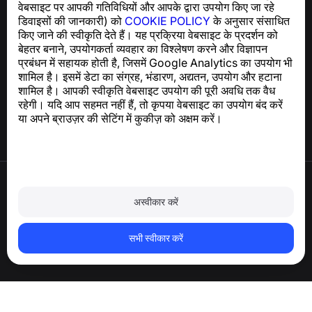
वेबसाइट पर आपकी गतिविधियों और आपके द्वारा उपयोग किए जा रहे
support@numbuster.com
डिवाइसों की जानकारी) को
COOKIE POLICY
के अनुसार संसाधित
किए जाने की स्वीकृति देते हैं। यह प्रक्रिया वेबसाइट के प्रदर्शन को
बेहतर बनाने, उपयोगकर्ता व्यवहार का विश्लेषण करने और विज्ञापन
सहायता केंद्र
प्रबंधन में सहायक होती है, जिसमें Google Analytics का उपयोग भी
समाचार और लेख
शामिल है। इसमें डेटा का संग्रह, भंडारण, अद्यतन, उपयोग और हटाना
परियोजना के बारे में
शामिल है। आपकी स्वीकृति वेबसाइट उपयोग की पूरी अवधि तक वैध
संपर्क
रहेगी। यदि आप सहमत नहीं हैं, तो कृपया वेबसाइट का उपयोग बंद करें
या अपने ब्राउज़र की सेटिंग में कुकीज़ को अक्षम करें।
उपयोग की शर्तें
गोपनीयता नीति
अस्वीकार करें
कुकी नीति
खरीद नीति
खाता और व्यक्तिगत डेटा हटाएँ
सभी स्वीकार करें