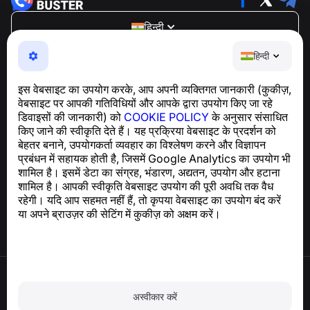
हिन्दी
NumBuster © 2013—2026 ·
support@numbuster.com
हिन्दी
एक उपयोग में आसान ऐप जो आपको फोन घोटालों, स्पैम और अवांछित संदेशों
से सुरक्षित रखता है
इस वेबसाइट का उपयोग करके, आप अपनी व्यक्तिगत जानकारी (कुकीज़,
GDPR अनुपालन से संबंधित पूछताछ के लिए:
वेबसाइट पर आपकी गतिविधियों और आपके द्वारा उपयोग किए जा रहे
support@numbuster.com
डिवाइसों की जानकारी) को
COOKIE POLICY
के अनुसार संसाधित
किए जाने की स्वीकृति देते हैं। यह प्रक्रिया वेबसाइट के प्रदर्शन को
बेहतर बनाने, उपयोगकर्ता व्यवहार का विश्लेषण करने और विज्ञापन
सहायता केंद्र
प्रबंधन में सहायक होती है, जिसमें Google Analytics का उपयोग भी
समाचार और लेख
शामिल है। इसमें डेटा का संग्रह, भंडारण, अद्यतन, उपयोग और हटाना
परियोजना के बारे में
शामिल है। आपकी स्वीकृति वेबसाइट उपयोग की पूरी अवधि तक वैध
संपर्क
रहेगी। यदि आप सहमत नहीं हैं, तो कृपया वेबसाइट का उपयोग बंद करें
या अपने ब्राउज़र की सेटिंग में कुकीज़ को अक्षम करें।
उपयोग की शर्तें
गोपनीयता नीति
अस्वीकार करें
कुकी नीति