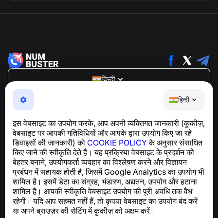
हिन्दी
NumBuster © 2013—2026 ·
support@numbuster.com
हिन्दी
एक उपयोग में आसान ऐप जो आपको फोन घोटालों, स्पैम और अवांछित संदेशों
से सुरक्षित रखता है
इस वेबसाइट का उपयोग करके, आप अपनी व्यक्तिगत जानकारी (कुकीज़,
GDPR अनुपालन से संबंधित पूछताछ के लिए:
वेबसाइट पर आपकी गतिविधियों और आपके द्वारा उपयोग किए जा रहे
support@numbuster.com
डिवाइसों की जानकारी) को
COOKIE POLICY
के अनुसार संसाधित
किए जाने की स्वीकृति देते हैं। यह प्रक्रिया वेबसाइट के प्रदर्शन को
बेहतर बनाने, उपयोगकर्ता व्यवहार का विश्लेषण करने और विज्ञापन
सहायता केंद्र
प्रबंधन में सहायक होती है, जिसमें Google Analytics का उपयोग भी
समाचार और लेख
शामिल है। इसमें डेटा का संग्रह, भंडारण, अद्यतन, उपयोग और हटाना
परियोजना के बारे में
शामिल है। आपकी स्वीकृति वेबसाइट उपयोग की पूरी अवधि तक वैध
संपर्क
रहेगी। यदि आप सहमत नहीं हैं, तो कृपया वेबसाइट का उपयोग बंद करें
या अपने ब्राउज़र की सेटिंग में कुकीज़ को अक्षम करें।