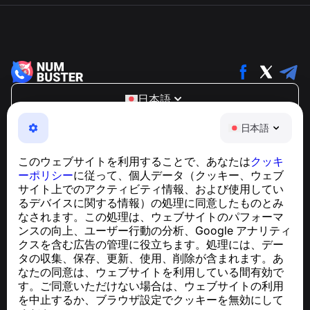
日本語
NumBuster © 2013—2026 ·
support@numbuster.com
日本語
電話詐欺、スパム、不審なメッセージからあなたを守る、
使いやすいアプリ
このウェブサイトを利用することで、あなたは
クッキ
GDPR準拠に関するお問い合わせ：
ーポリシー
に従って、個人データ（クッキー、ウェブ
support@numbuster.com
サイト上でのアクティビティ情報、および使用してい
るデバイスに関する情報）の処理に同意したものとみ
なされます。この処理は、ウェブサイトのパフォーマ
ヘルプセンター
ンスの向上、ユーザー行動の分析、Google アナリティ
ニュースと記事
クスを含む広告の管理に役立ちます。処理には、デー
プロジェクトについて
タの収集、保存、更新、使用、削除が含まれます。あ
連絡先
なたの同意は、ウェブサイトを利用している間有効で
す。ご同意いただけない場合は、ウェブサイトの利用
を中止するか、ブラウザ設定でクッキーを無効にして