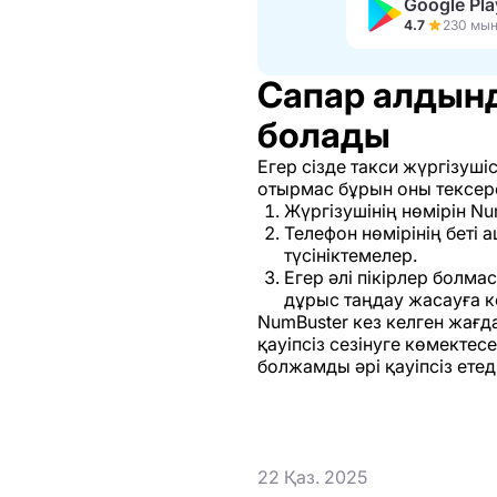
Google Pla
4.7
Сапар алдынд
болады
Егер сізде такси жүргізуші
отырмас бұрын оны тексер
Жүргізушінің нөмірін Num
Телефон нөмірінің беті 
түсініктемелер.
Егер әлі пікірлер болма
дұрыс таңдау жасауға к
NumBuster кез келген жағд
қауіпсіз сезінуге көмекте
болжамды әрі қауіпсіз етеді
22 Қаз. 2025