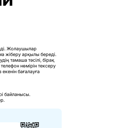
еді. Жолаушылар
ма жіберу арқылы береді.
дің тамаша тәсілі, бірақ
 телефон нөмірін тексеру
 екенін бағалауға
рі байланысы.
р.