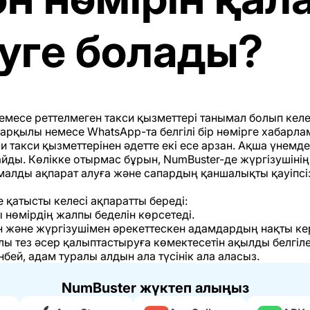
уге болады?
емесе реттелмеген такси қызметтері танымал болып кел
арқылы немесе WhatsApp-та белгілі бір нөмірге хабарла
 такси қызметтерінен әдетте екі есе арзан. Ақша үнемдеу
айды. Көлікке отырмас бұрын, NumBuster-де жүргізушінің
малды ақпарат алуға және сапардың қаншалықты қауіпсіз
 қатысты келесі ақпаратты береді:
нөмірдің жалпы беделін көрсетеді.
 және жүргізушімен әрекеттескен адамдардың нақты ке
лы тез әсер қалыптастыруға көмектесетін ақылды белгіле
нбей, адам туралы алдын ала түсінік ала аласыз.
NumBuster жүктеп алыңыз