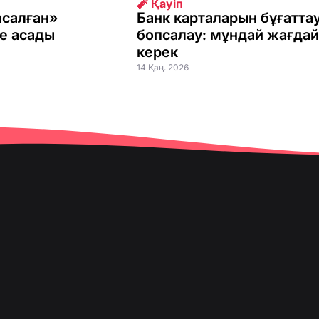
🧨 Қауіп
асалған»
Банк карталарын бұғатта
ке асады
бопсалау: мұндай жағдай
керек
14 Қаң. 2026