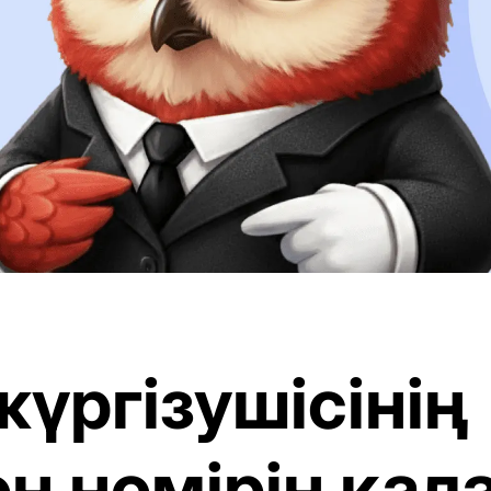
жүргізушісінің
н нөмірін қал