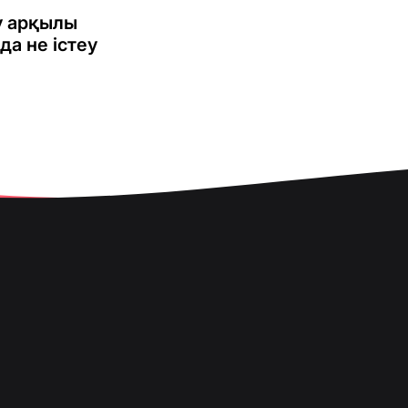
у арқылы
да не істеу