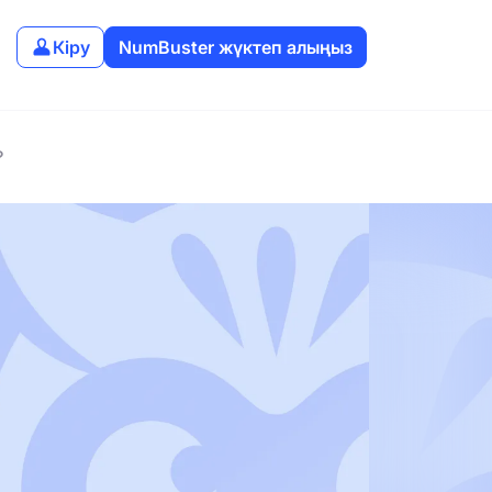
Кіру
NumBuster жүктеп алыңыз
?