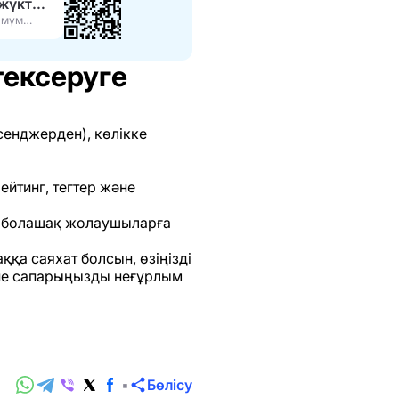
APK жүктеп алу
Ең көп мүмкіндіктер
тексеруге
ссенджерден), көлікке
ейтинг, тегтер және
ңіз болашақ жолаушыларға
қа саяхат болсын, өзіңізді
және сапарыңызды неғұрлым
Бөлісу