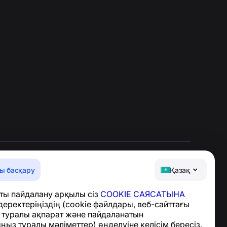
ы басқару
Қазақ
Анықтама орталығы
ты пайдалану арқылы сіз
COOKIE САЯСАТЫНА
Жаңалықтар мен
деректеріңіздің (cookie файлдары, веб-сайттағы
мақалалар
з туралы ақпарат және пайдаланатын
Жоба туралы
ыз туралы мәліметтер) өңделуіне келісім бересіз.