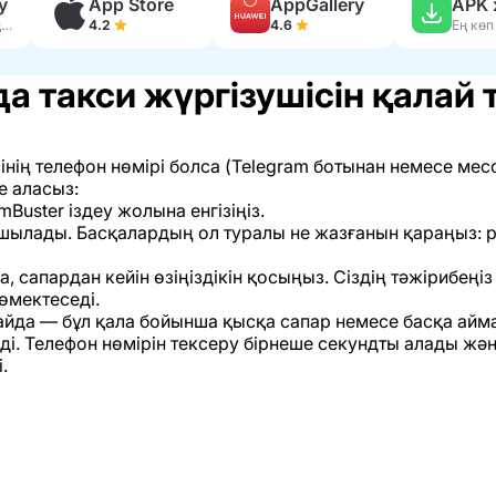
y
App Store
AppGallery
230 мың пікір
4.2
4.6
а такси жүргізушісін қалай 
сінің телефон нөмірі болса (Telegram ботынан немесе ме
е аласыз:
Buster іздеу жолына енгізіңіз.
ашылады. Басқалардың ол туралы не жазғанын қараңыз: р
са, сапардан кейін өзіңіздікін қосыңыз. Сіздің тәжірибе
өмектеседі.
айда — бұл қала бойынша қысқа сапар немесе басқа аймақ
седі. Телефон нөмірін тексеру бірнеше секундты алады 
.