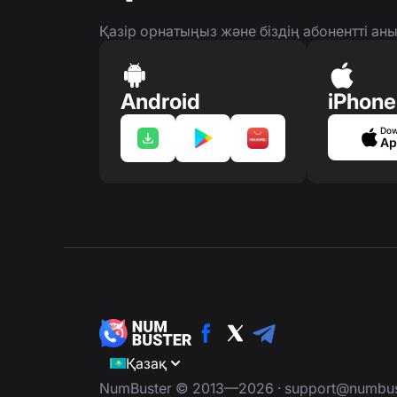
Қазір орнатыңыз және біздің абонентті а
Android
iPhone
Dow
Ap
Қазақ
NumBuster © 2013—2026 ·
support@numbus