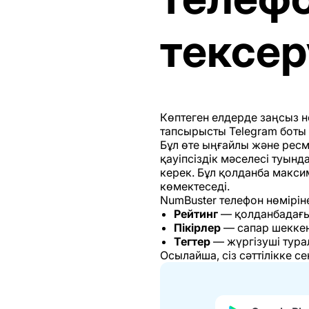
тексер
Көптеген елдерде заңсыз н
тапсырысты Telegram боты 
Бұл өте ыңғайлы және ресми
қауіпсіздік мәселесі туынд
керек. Бұл қолданба макси
көмектеседі.
NumBuster телефон нөміріне
Рейтинг
— қолданбадағы 
Пікірлер
— сапар шеккен
Тегтер
— жүргізуші тура
Осылайша, сіз сәттілікке се