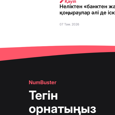
🧨 Қауіп
Неліктен «банктен ж
қоңыраулар әлі де іс
07 Там. 2026
NumBuster
Тегін
орнатыңыз