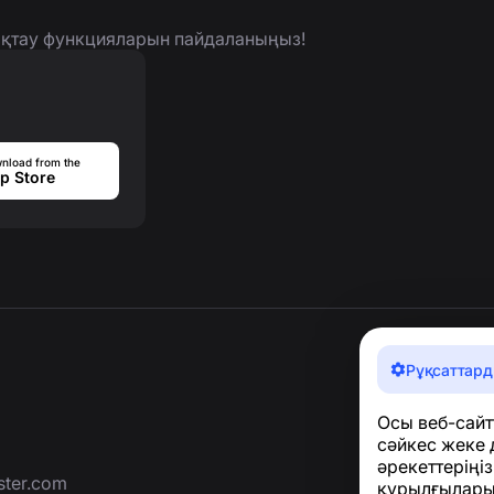
нықтау функцияларын пайдаланыңыз!
nload from the
p Store
Рұқсаттард
Осы веб-сайт
сәйкес жеке 
әрекеттеріңі
ter.com
құрылғыларың