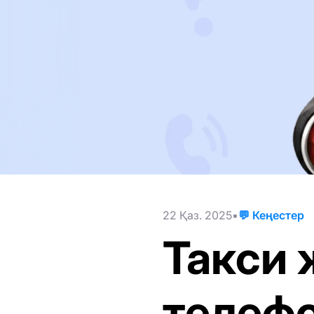
22 Қаз. 2025
💬 Кеңестер
Такси 
телефо