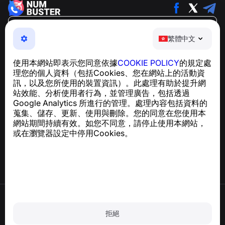
繁體中文
繁體中文
NumBuster © 2013—2026 ·
support@numbuster.com
一款簡單易用的應用程式，保護您免於電話詐騙、垃圾訊息
使用本網站即表示您同意依據
COOKIE POLICY
的規定處
及騷擾內容
理您的個人資料（包括Cookies、您在網站上的活動資
關於 GDPR 合規的諮詢：
support@numbuster.com
訊，以及您所使用的裝置資訊）。此處理有助於提升網
站效能、分析使用者行為，並管理廣告，包括透過
Google Analytics 所進行的管理。處理內容包括資料的
說明中心
蒐集、儲存、更新、使用與刪除。您的同意在您使用本
新聞與文章
網站期間持續有效。如您不同意，請停止使用本網站，
關於專案
或在瀏覽器設定中停用Cookies。
聯絡方式
使用條款
隱私政策
拒絕
Cookie 政策