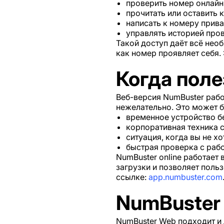
проверить номер онлайн 
прочитать или оставить 
написать к номеру прива
управлять историей про
Такой доступ даёт всё нео
как номер проявляет себя.
Когда поле
Веб-версия NumBuster рабо
нежелательно. Это может б
временное устройство б
корпоративная техника 
ситуация, когда вы не хо
быстрая проверка с раб
NumBuster online работает
загрузки и позволяет поль
ссылке:
app.numbuster.com
NumBuster
NumBuster Web подходит и 