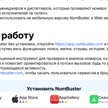
 менеджеров и диспетчеров, которые проверяют номера
 исполнителей «в полях».
 использовать не мобильную версию NumBuster, а Web-в
 работу
ter без установки, откройте
https://app.numbuster.com
и 
ступен весь функционал: поиск, метки, отзывы, история.
ценный инструмент для проверки и анализа номеров, ко
а и помогает ориентироваться в потоке вызовов: будь то
вторяющаяся активность.
umbuster.com
, чтобы начать пользоваться сервисом в брау
Установить NumBuster
y
App Store
AppGallery
230 тыс. отзывов
4.2
4.6