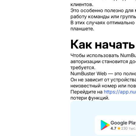
клиентов.
Это особенно полезно для
работу команды или группы
В этих случаях оптимально
планшете.
Как начать
Чтобы использовать NumBus
авторизации становится до
требуется.
NumBuster Web — это полно
Он не зависит от устройств
неизвестный номер или по
Перейдите на
https://app.n
потери функций.
Google Pla
4.7