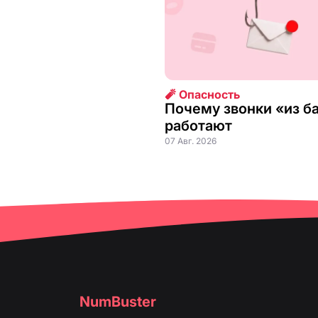
🧨 Опасность
Почему звонки «из б
работают
07 Авг. 2026
NumBuster