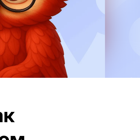
ак
сом