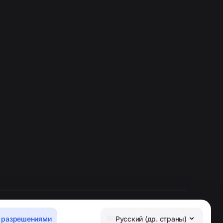
 разрешениями
Русский (др. страны)