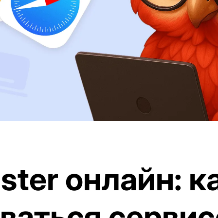
ter онлайн: к
ваться серви