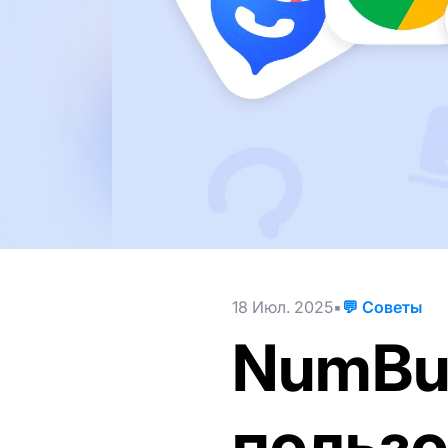
18 Июл. 2025
💬 Советы
NumBus
пользо