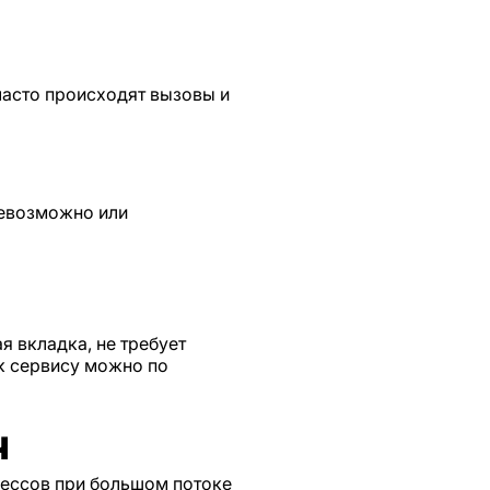
 часто происходят вызовы и
невозможно или
я вкладка, не требует
к сервису можно по
ч
цессов при большом потоке