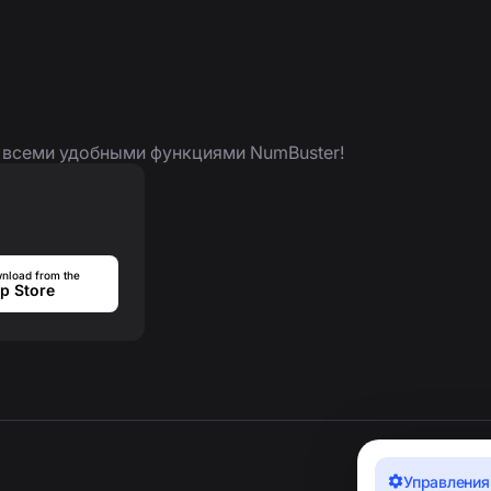
я всеми удобными функциями NumBuster!
nload from the
p Store
Управления