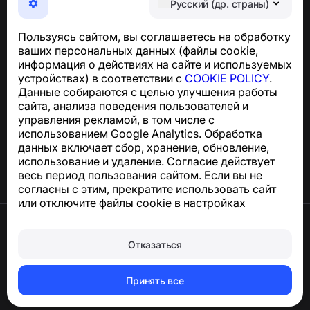
Русский (др. страны)
телефонных мошенников, спама и нежелательных
SMS
Пользуясь сайтом, вы соглашаетесь на обработку
Для запросов по соблюдению GDPR:
ваших персональных данных (файлы cookie,
support@numbuster.com
информация о действиях на сайте и используемых
устройствах) в соответствии с
COOKIE POLICY
.
Данные собираются с целью улучшения работы
Центр поддержки
сайта, анализа поведения пользователей и
Новости и статьи
управления рекламой, в том числе с
О проекте
использованием Google Analytics. Обработка
Контакты
данных включает сбор, хранение, обновление,
использование и удаление. Согласие действует
весь период пользования сайтом. Если вы не
согласны с этим, прекратите использовать сайт
или отключите файлы cookie в настройках
браузера.
Условия использования
Конфиденциальность
Отказаться
Сookie
Политика покупок
Удалить аккаунт и персональные данные
Принять все