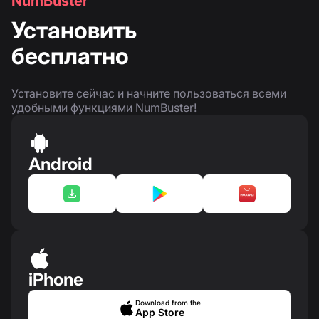
NumBuster
Установить
бесплатно
Установите сейчас и начните пользоваться всеми
удобными функциями NumBuster!
Android
iPhone
Download from the
App Store