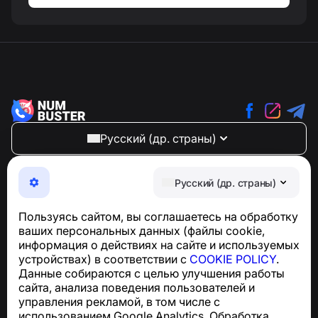
Русский (др. страны)
NumBuster © 2013—2026 ·
support@numbuster.com
Максимально удобное приложение для защиты от
Русский (др. страны)
телефонных мошенников, спама и нежелательных
SMS
Пользуясь сайтом, вы соглашаетесь на обработку
Для запросов по соблюдению GDPR:
ваших персональных данных (файлы cookie,
support@numbuster.com
информация о действиях на сайте и используемых
устройствах) в соответствии с
COOKIE POLICY
.
Данные собираются с целью улучшения работы
Центр поддержки
сайта, анализа поведения пользователей и
Новости и статьи
управления рекламой, в том числе с
О проекте
использованием Google Analytics. Обработка