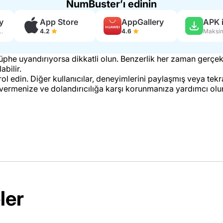
NumBuster’ı edinin
y
App Store
AppGallery
APK i
in yorum
4.2
4.6
şüphe uyandırıyorsa dikkatli olun. Benzerlik her zaman gerçe
abilir.
l edin. Diğer kullanıcılar, deneyimlerini paylaşmış veya tekr
epki vermenize ve dolandırıcılığa karşı korunmanıza yardımcı olur
ler