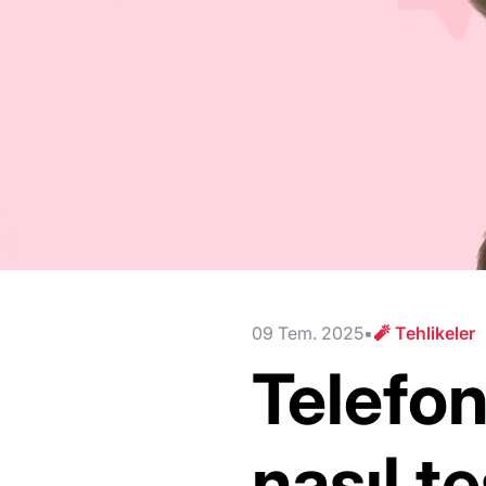
09 Tem. 2025
🧨 Tehlikeler
Telefon
nasıl t