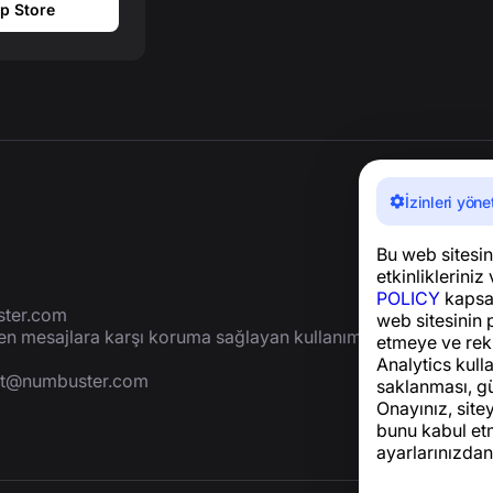
p Store
İzinleri yöne
Bu web sitesini
etkinlikleriniz 
POLICY
kapsam
ter.com
web sitesinin 
yen mesajlara karşı koruma sağlayan kullanımı
etmeye ve rek
Analytics kulla
rt@numbuster.com
saklanması, gü
Onayınız, site
bunu kabul etm
ayarlarınızdan