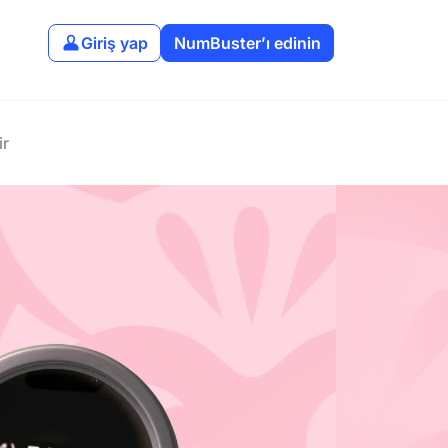
Giriş yap
NumBuster’ı edinin
ir