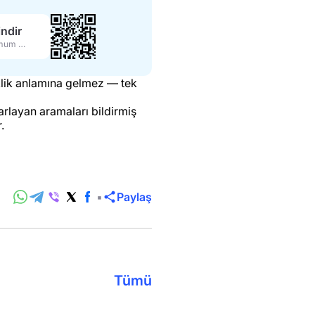
ndir
Maksimum özellikler
klik anlamına gelmez — tek
arlayan aramaları bildirmiş
.
Paylaş
Tümü