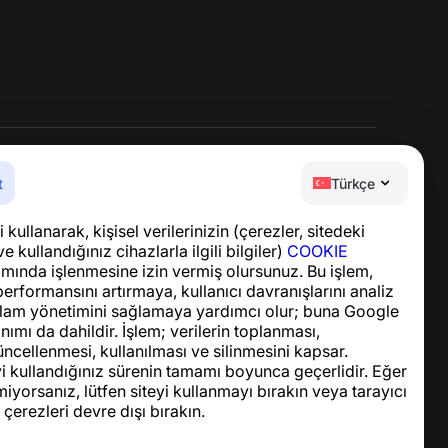
t
Türkçe
Yardım Merkezi
 kullanarak, kişisel verilerinizin (çerezler, sitedeki
Haberler ve Makaleler
ve kullandığınız cihazlarla ilgili bilgiler)
COOKIE
Proje hakkında
ında işlenmesine izin vermiş olursunuz. Bu işlem,
İletişim
performansını artırmaya, kullanıcı davranışlarını analiz
lam yönetimini sağlamaya yardımcı olur; buna Google
nımı da dahildir. İşlem; verilerin toplanması,
ncellenmesi, kullanılması ve silinmesini kapsar.
yi kullandığınız sürenin tamamı boyunca geçerlidir. Eğer
iyorsanız, lütfen siteyi kullanmayı bırakın veya tarayıcı
 çerezleri devre dışı bırakın.