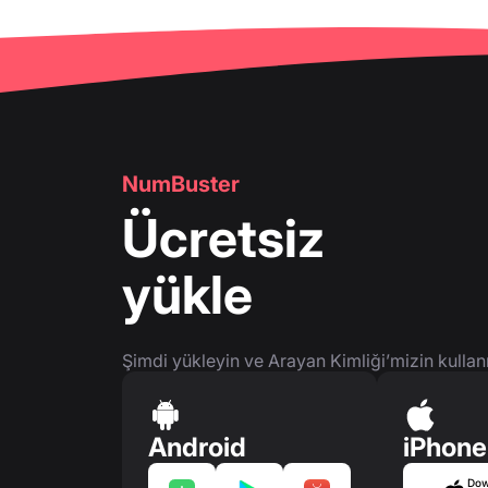
NumBuster
Ücretsiz
yükle
Şimdi yükleyin ve Arayan Kimliği’mizin kullan
Android
iPhone
Dow