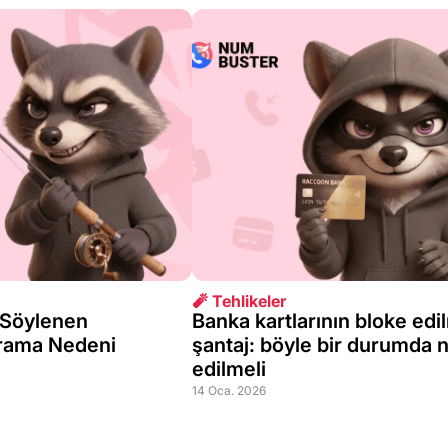
🧨 Tehlikeler
 Söylenen
Banka kartlarının bloke edi
arama Nedeni
şantaj: böyle bir durumda n
edilmeli
14 Oca. 2026