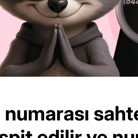
 numarası sahte
espit edilir ve 