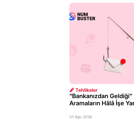
🧨 Tehlikeler
“Bankanızdan Geldiği”
Aramaların Hâlâ İşe Y
07 Ağu. 2026