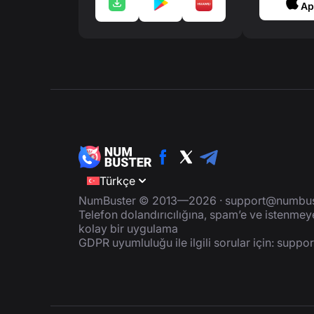
Ap
Türkçe
NumBuster © 2013—2026 ·
support@numbus
Telefon dolandırıcılığına, spam’e ve istenme
kolay bir uygulama
GDPR uyumluluğu ile ilgili sorular için:
suppo