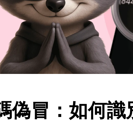
碼偽冒：如何識