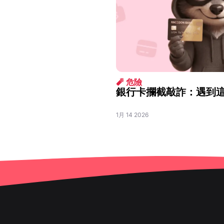
🧨 危險
銀行卡攔截敲詐：遇到
1月 14 2026