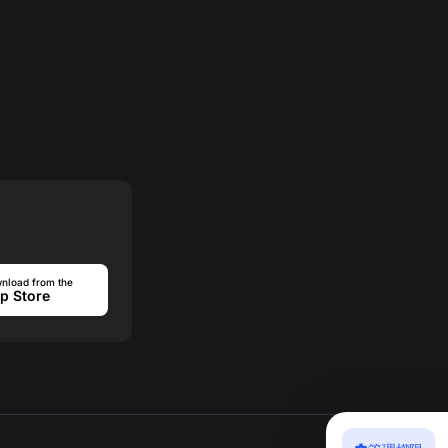
nload from the
p Store