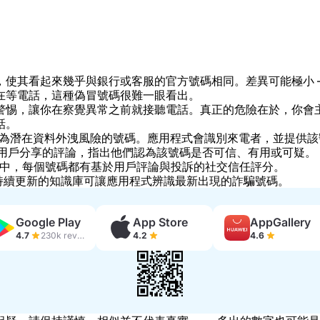
，使其看起來幾乎與銀行或客服的官方號碼相同。差異可能極小 
在等電話，這種偽冒號碼很難一眼看出。
警惕，讓你在察覺異常之前就接聽電話。真正的危險在於，你會
話。
測被標記為潛在資料外洩風險的號碼。應用程式會識別來電者，並提供
示其他用戶分享的評論，指出他們認為該號碼是否可信、有用或可疑。
ter 中，每個號碼都有基於用戶評論與投訴的社交信任評分。
持續更新的知識庫可讓應用程式辨識最新出現的詐騙號碼。
Google Play
App Store
AppGallery
4.7
230k reviews
4.2
4.6