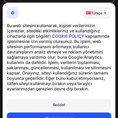
NumBuster © 2013—2026 ·
support@numbuster.com
Telefon dolandırıcılığına, spam’e ve istenmeyen
Türkçe
mesajlara karşı koruma sağlayan kullanımı kolay bir
uygulama
Bu web sitesini kullanarak, kişisel verilerinizin
GDPR uyumluluğu ile ilgili sorular için:
(çerezler, sitedeki etkinlikleriniz ve kullandığınız
support@numbuster.com
cihazlarla ilgili bilgiler)
COOKIE POLICY
kapsamında
işlenmesine izin vermiş olursunuz. Bu işlem, web
sitesinin performansını artırmaya, kullanıcı
Yardım Merkezi
davranışlarını analiz etmeye ve reklam yönetimini
Haberler ve Makaleler
sağlamaya yardımcı olur; buna Google Analytics
Proje hakkında
kullanımı da dahildir. İşlem; verilerin toplanması,
İletişim
saklanması, güncellenmesi, kullanılması ve silinmesini
kapsar. Onayınız, siteyi kullandığınız sürenin tamamı
boyunca geçerlidir. Eğer bunu kabul etmiyorsanız,
lütfen siteyi kullanmayı bırakın veya tarayıcı
ayarlarınızdan çerezleri devre dışı bırakın.
Kullanım Şartları
Gizlilik Politikası
Reddet
Çerez Politikası
Satın Alma Politikası
Hesabı ve kişisel verileri silin