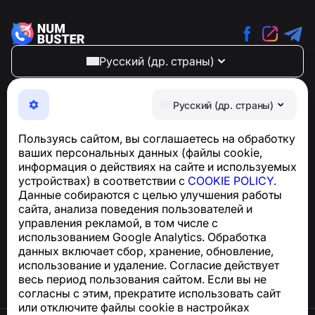
Русский (др. страны)
NumBuster © 2013—2026 ·
support@numbuster.com
Максимально удобное приложение для защиты от
Русский (др. страны)
телефонных мошенников, спама и нежелательных
SMS
Пользуясь сайтом, вы соглашаетесь на обработку
Для запросов по соблюдению GDPR:
ваших персональных данных (файлы cookie,
support@numbuster.com
информация о действиях на сайте и используемых
устройствах) в соответствии с
COOKIE POLICY
.
Данные собираются с целью улучшения работы
Центр поддержки
сайта, анализа поведения пользователей и
Новости и статьи
управления рекламой, в том числе с
О проекте
использованием Google Analytics. Обработка
Контакты
данных включает сбор, хранение, обновление,
использование и удаление. Согласие действует
весь период пользования сайтом. Если вы не
согласны с этим, прекратите использовать сайт
или отключите файлы cookie в настройках