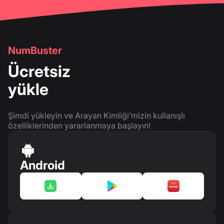
NumBuster
Ücretsiz
yükle
Şimdi yükleyin ve Arayan Kimliği’mizin kullanışlı
özelliklerinden yararlanmaya başlayın!
Android