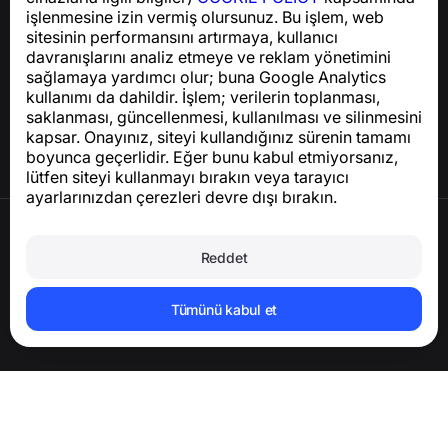
işlenmesine izin vermiş olursunuz. Bu işlem, web
sitesinin performansını artırmaya, kullanıcı
Yardım Merkezi
davranışlarını analiz etmeye ve reklam yönetimini
Haberler ve Makaleler
sağlamaya yardımcı olur; buna Google Analytics
Proje hakkında
kullanımı da dahildir. İşlem; verilerin toplanması,
İletişim
saklanması, güncellenmesi, kullanılması ve silinmesini
kapsar. Onayınız, siteyi kullandığınız sürenin tamamı
boyunca geçerlidir. Eğer bunu kabul etmiyorsanız,
lütfen siteyi kullanmayı bırakın veya tarayıcı
ayarlarınızdan çerezleri devre dışı bırakın.
Kullanım Şartları
Gizlilik Politikası
Reddet
Çerez Politikası
Satın Alma Politikası
Hesabı ve kişisel verileri silin
Tümünü kabul et