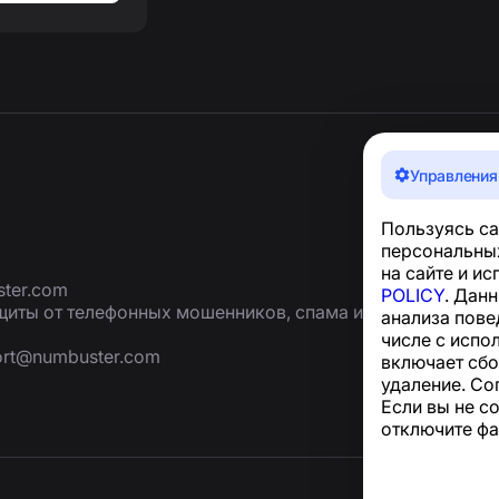
Управления
Пользуясь са
персональных
на сайте и и
ter.com
POLICY
. Дан
иты от телефонных мошенников, спама и
анализа пове
числе с испо
ort@numbuster.com
включает сбо
удаление. Со
Если вы не с
отключите фа