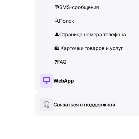
💬
SMS-сообщения
👤
Страница номера телефона
🔍
Поиск
🛍
️ Карточки товаров и услуг
👤
Страница номера телефона
❓
FAQ
🛍
️ Карточки товаров и услуг
❓
FAQ
WebApp
🔑
Установка и авторизация
Связаться с поддержкой
💰
Платные функции
🍀
Бесплатные функции
🔍
Поиск