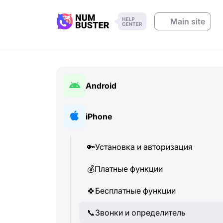
Main site
Android
🔑
Установка и авторизация
iPhone
💰
Платные функции
🔑
Установка и авторизация
🍀
Бесплатные функции
💰
Платные функции
📞
Звонки и определитель
🍀
Бесплатные функции
💬
SMS-сообщения
📞
Звонки и определитель
🔍
Поиск