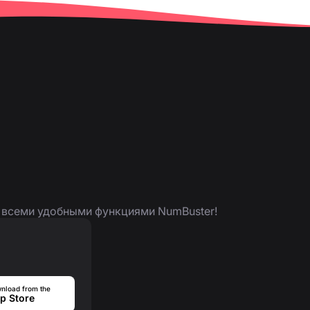
я всеми удобными функциями NumBuster!
nload from the
p Store