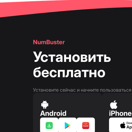
👤
Страница номера телефона
NumBuster
Установить
бесплатно
Установите сейчас и начните пользоватьс
Android
iPhone
Dow
Ap