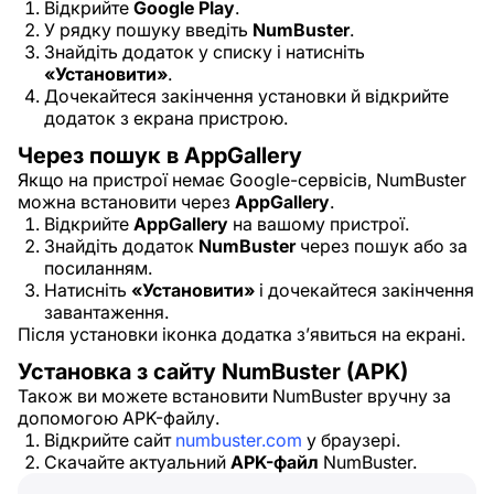
Відкрийте
Google Play
.
У рядку пошуку введіть
NumBuster
.
Знайдіть додаток у списку і натисніть
«Установити»
.
Дочекайтеся закінчення установки й відкрийте
додаток з екрана пристрою.
Через пошук в AppGallery
Якщо на пристрої немає Google-сервісів, NumBuster
можна встановити через
AppGallery
.
Відкрийте
AppGallery
на вашому пристрої.
Знайдіть додаток
NumBuster
через пошук або за
посиланням.
Натисніть
«Установити»
і дочекайтеся закінчення
завантаження.
Після установки іконка додатка з’явиться на екрані.
Установка з сайту NumBuster (APK)
Також ви можете встановити NumBuster вручну за
допомогою APK-файлу.
Відкрийте сайт
numbuster.com
у браузері.
Скачайте актуальний
APK-файл
NumBuster.