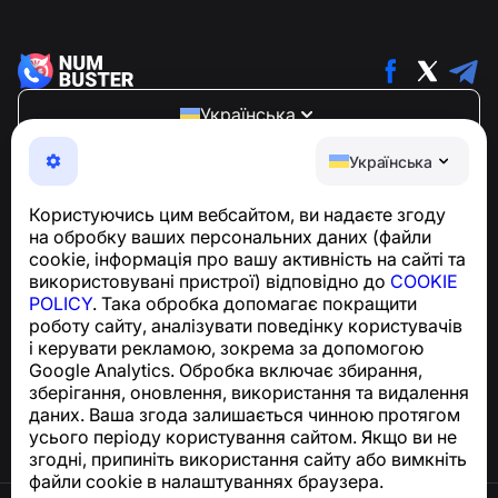
Українська
NumBuster © 2013—2026 ·
support@numbuster.com
Українська
Зручний додаток, що захищає вас від телефонного
шахрайства, спаму та небажаних повідомлень
Користуючись цим вебсайтом, ви надаєте згоду
З питань відповідності GDPR:
на обробку ваших персональних даних (файли
support@numbuster.com
cookie, інформація про вашу активність на сайті та
використовувані пристрої) відповідно до
COOKIE
POLICY
. Така обробка допомагає покращити
Центр допомоги
роботу сайту, аналізувати поведінку користувачів
Новини та статті
і керувати рекламою, зокрема за допомогою
Про проєкт
Google Analytics. Обробка включає збирання,
Контакти
зберігання, оновлення, використання та видалення
даних. Ваша згода залишається чинною протягом
усього періоду користування сайтом. Якщо ви не
згодні, припиніть використання сайту або вимкніть
файли cookie в налаштуваннях браузера.