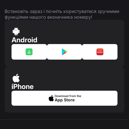
Встановіть зараз і почніть користуватися зручними
функціями нашого визначника номеру!
Android
iPhone
Download from the
App Store