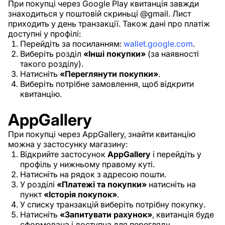
При покупці через Google Play квитанція завжди
знаходиться у поштовій скриньці @gmail. Лист
приходить у день транзакції. Також дані про платіж
доступні у профілі:
Перейдіть за посиланням:
wallet.google.com
.
Виберіть розділ
«Інші покупки»
(за наявності
такого розділу).
Натисніть
«Переглянути покупки»
.
Виберіть потрібне замовлення, щоб відкрити
квитанцію.
AppGallery
При покупці через AppGallery, знайти квитанцію
можна у застосунку магазину:
Відкрийте застосунок
AppGallery
і перейдіть у
профіль у нижньому правому куті.
Натисніть на рядок з адресою пошти.
У розділі
«Платежі та покупки»
натисніть на
пункт
«Історія покупок»
.
У списку транзакцій виберіть потрібну покупку.
Натисніть
«Запитувати рахунок»
, квитанція буде
сформована і доступна для перегляду.