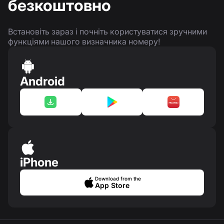
безкоштовно
Встановіть зараз і почніть користуватися зручними
функціями нашого визначника номеру!
Android
iPhone
Download from the
App Store