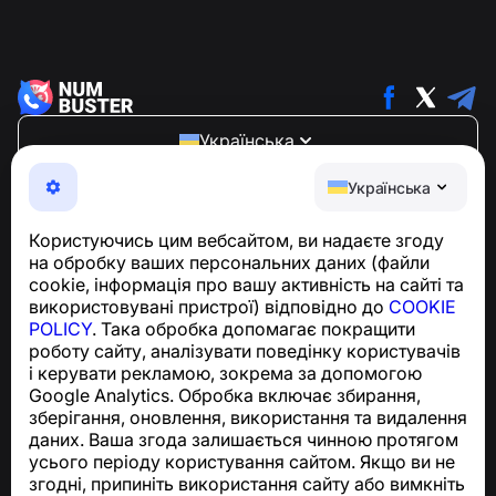
Українська
NumBuster © 2013—2026 ·
support@numbuster.com
Українська
Зручний додаток, що захищає вас від телефонного
шахрайства, спаму та небажаних повідомлень
Користуючись цим вебсайтом, ви надаєте згоду
З питань відповідності GDPR:
на обробку ваших персональних даних (файли
support@numbuster.com
cookie, інформація про вашу активність на сайті та
використовувані пристрої) відповідно до
COOKIE
POLICY
. Така обробка допомагає покращити
Центр допомоги
роботу сайту, аналізувати поведінку користувачів
Новини та статті
і керувати рекламою, зокрема за допомогою
Про проєкт
Google Analytics. Обробка включає збирання,
Контакти
зберігання, оновлення, використання та видалення
даних. Ваша згода залишається чинною протягом
усього періоду користування сайтом. Якщо ви не
згодні, припиніть використання сайту або вимкніть